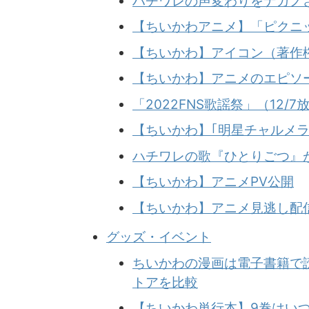
ハチワレの声変わりをナガノ
【ちいかわアニメ】「ピクニ
【ちいかわ】アイコン（著作
【ちいかわ】アニメのエピソ
「2022FNS歌謡祭」（12
【ちいかわ】｢明星チャルメラ｣
ハチワレの歌『ひとりごつ』
【ちいかわ】アニメPV公開
【ちいかわ】アニメ見逃し配信
グッズ・イベント
ちいかわの漫画は電子書籍で
トアを比較
【ちいかわ単行本】9巻はい