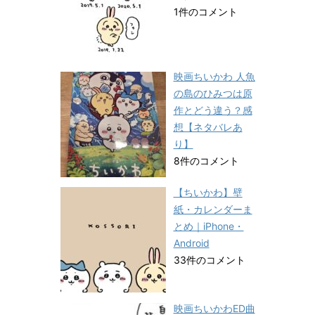
1件のコメント
映画ちいかわ 人魚
の島のひみつは原
作とどう違う？感
想【ネタバレあ
り】
8件のコメント
【ちいかわ】壁
紙・カレンダーま
とめ｜iPhone・
Android
33件のコメント
映画ちいかわED曲