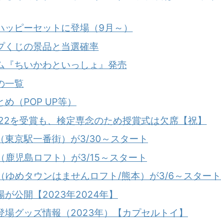
ハッピーセットに登場（9月～）
プくじの景品と当選確率
ム『ちいかわといっしょ』発売
の一覧
め（POP UP等）
22を受賞も、検定専念のため授賞式は欠席【祝】
東京駅一番街）が3/30～スタート
RE（鹿児島ロフト）が3/15～スタート
RE（ゆめタウンはませんロフト/熊本）が3/6～スタート
が公開【2023年2024年】
場グッズ情報（2023年）【カプセルトイ】