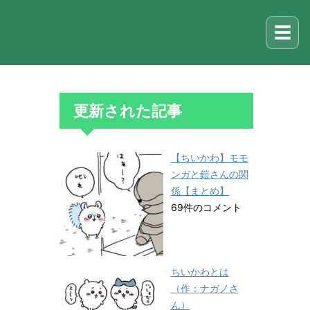
☰
更新された記事
【ちいかわ】モモ
ンガと鎧さんの関
係【まとめ】
69件のコメント
ちいかわとは
（作：ナガノさ
ん）