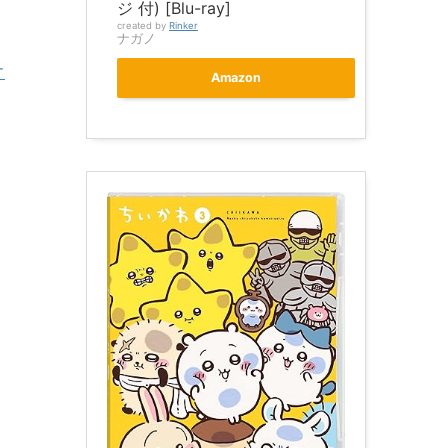
ジ 付) [Blu-ray]
created by
Rinker
ナガノ
オ
Amazon