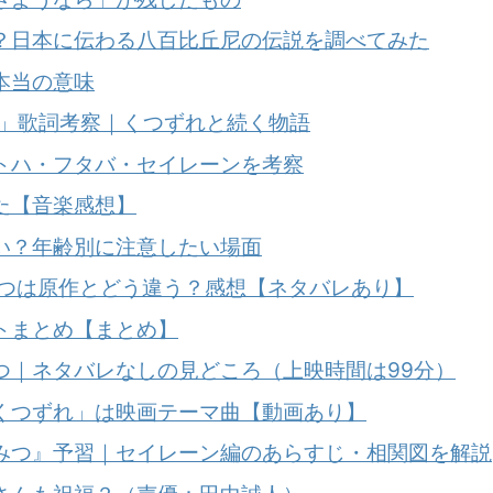
？日本に伝わる八百比丘尼の伝説を調べてみた
本当の意味
る」歌詞考察｜くつずれと続く物語
トハ・フタバ・セイレーンを考察
た【音楽感想】
い？年齢別に注意したい場面
みつは原作とどう違う？感想【ネタバレあり】
トまとめ【まとめ】
つ｜ネタバレなしの見どころ（上映時間は99分）
くつずれ」は映画テーマ曲【動画あり】
みつ』予習｜セイレーン編のあらすじ・相関図を解説