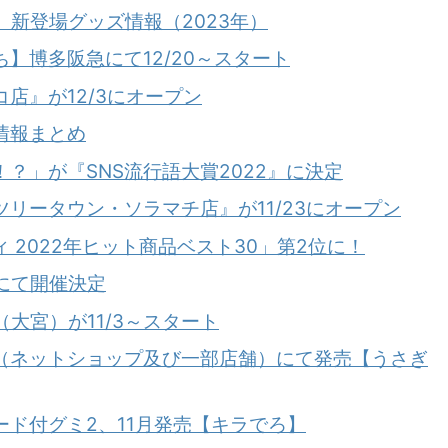
】新登場グッズ情報（2023年）
】博多阪急にて12/20～スタート
店』が12/3にオープン
情報まとめ
？」が『SNS流行語大賞2022』に決定
リータウン・ソラマチ店』が11/23にオープン
 2022年ヒット商品ベスト30」第2位に！
座にて開催決定
E（大宮）が11/3～スタート
（ネットショップ及び一部店舗）にて発売【うさぎ
ド付グミ2、11月発売【キラでろ】