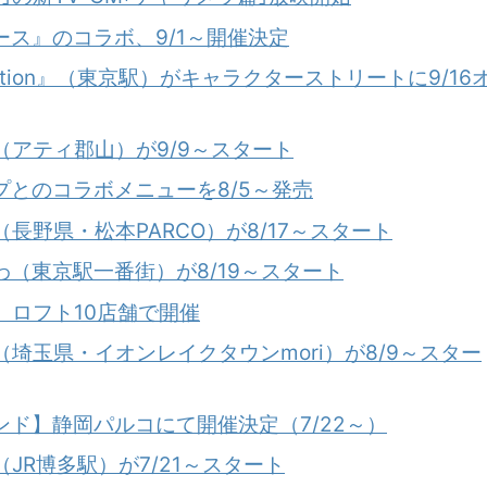
ス』のコラボ、9/1～開催決定
tation』（東京駅）がキャラクターストリートに9/16
RE（アティ郡山）が9/9～スタート
とのコラボメニューを8/5～発売
E（長野県・松本PARCO）が8/17～スタート
（東京駅一番街）が8/19～スタート
RE、ロフト10店舗で開催
RE（埼玉県・イオンレイクタウンmori）が8/9～スター
ド】静岡パルコにて開催決定（7/22～）
E（JR博多駅）が7/21～スタート