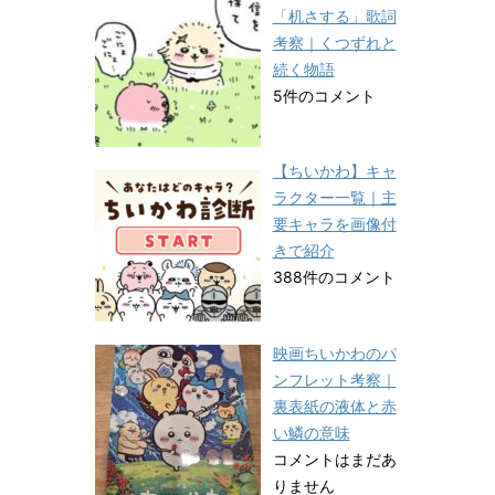
「机さする」歌詞
考察｜くつずれと
続く物語
5件のコメント
【ちいかわ】キャ
ラクター一覧｜主
要キャラを画像付
きで紹介
388件のコメント
映画ちいかわのパ
ンフレット考察｜
裏表紙の液体と赤
い鱗の意味
コメントはまだあ
りません