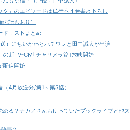
さんも祝福？（声優：田中誠人）
ック」のエピソードは単行本４巻書き下ろし
権の話もあり）
ードリストまとめ
/7放送）にちいかわとハチワレと田中誠人が出演
の新TV-CM｢チャリメラ篇｣放映開始
が配信開始
（4月放送分/第1～第5話）
読める？ナガノさんも使っていたブックライブと他ス
つ発売？