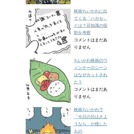
映画ちいかわに出
てくる「ハカセ」
とは？豆知識の役
割を考察
コメントはまだあ
りません
ちいかわ映画のウ
ィンナーのシーン
はなぜカットされ
た？
コメントはまだあ
りません
映画ちいかわで
「今日の日はさよ
うなら」が残した
もの