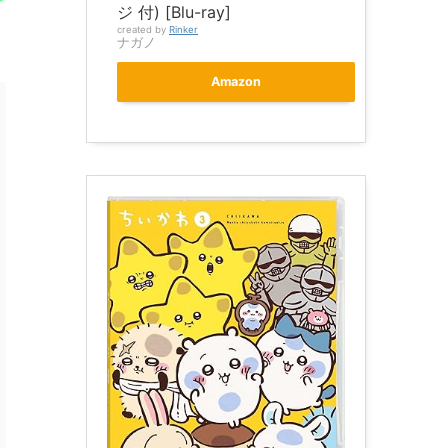
ジ 付) [Blu-ray]
created by
Rinker
ナガノ
Amazon