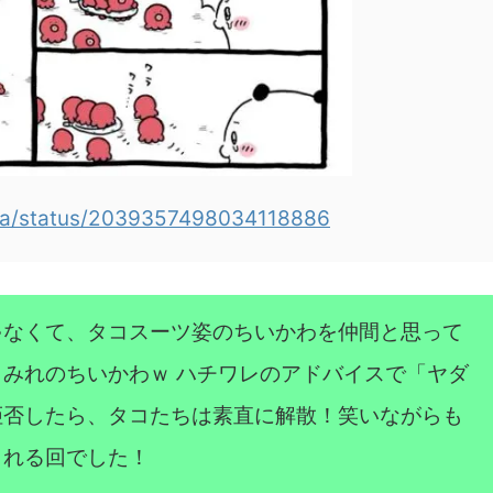
awa/status/2039357498034118886
ゃなくて、タコスーツ姿のちいかわを仲間と思って
みれのちいかわｗ ハチワレのアドバイスで「ヤダ
拒否したら、タコたちは素直に解散！笑いながらも
られる回でした！