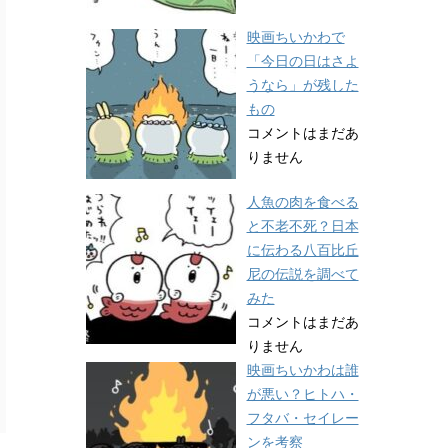
映画ちいかわで
「今日の日はさよ
うなら」が残した
もの
コメントはまだあ
りません
人魚の肉を食べる
と不老不死？日本
に伝わる八百比丘
尼の伝説を調べて
みた
コメントはまだあ
りません
映画ちいかわは誰
が悪い？ヒトハ・
フタバ・セイレー
ンを考察