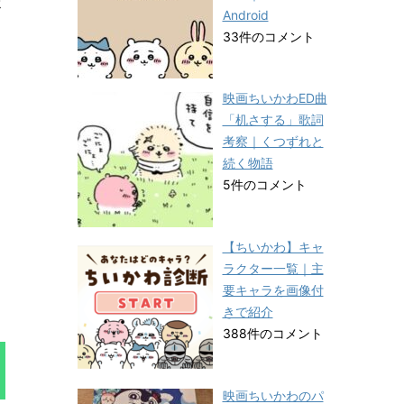
ま
Android
33件のコメント
映画ちいかわED曲
「机さする」歌詞
考察｜くつずれと
続く物語
5件のコメント
【ちいかわ】キャ
ラクター一覧｜主
要キャラを画像付
きで紹介
388件のコメント
映画ちいかわのパ