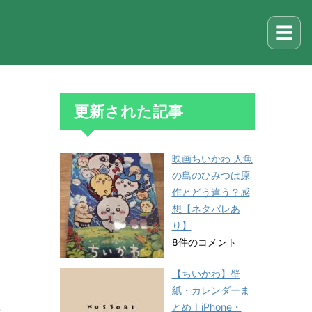
☰
更新された記事
映画ちいかわ 人魚
の島のひみつは原
作とどう違う？感
想【ネタバレあ
り】
8件のコメント
【ちいかわ】壁
紙・カレンダーま
とめ｜iPhone・