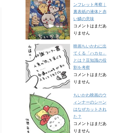
ンフレット考察｜
裏表紙の液体と赤
い鱗の意味
コメントはまだあ
りません
映画ちいかわに出
てくる「ハカセ」
とは？豆知識の役
割を考察
コメントはまだあ
りません
ちいかわ映画のウ
ィンナーのシーン
はなぜカットされ
た？
コメントはまだあ
りません