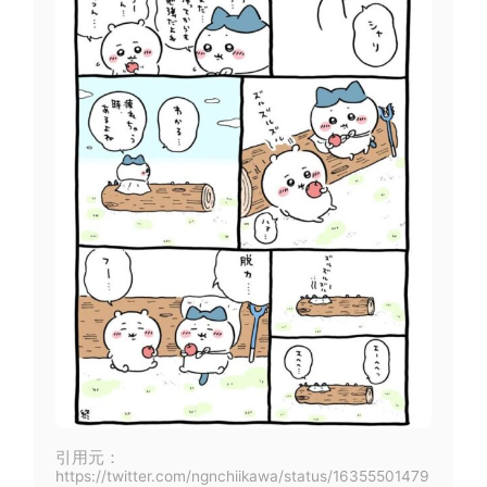
引用元：
https://twitter.com/ngnchiikawa/status/16355501479