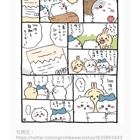
引用元：
https://twitter.com/ngnchiikawa/status/1635963443