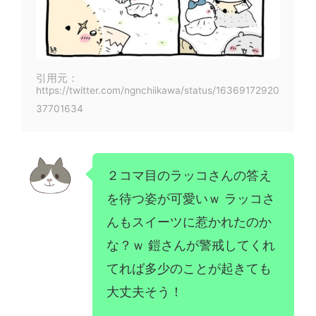
引用元：
https://twitter.com/ngnchiikawa/status/16369172920
37701634
２コマ目のラッコさんの答え
を待つ姿が可愛いｗ ラッコさ
んもスイーツに惹かれたのか
な？ｗ 鎧さんが警戒してくれ
てれば多少のことが起きても
大丈夫そう！