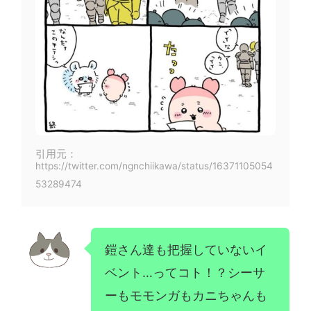
引用元：
https://twitter.com/ngnchiikawa/status/16371105054
53289474
鎧さん達も把握していないイ
ベント…ってコト！？シーサ
ーもモモンガもカニちゃんも