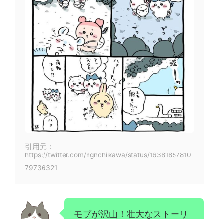
引用元：
https://twitter.com/ngnchiikawa/status/16381857810
79736321
モブが沢山！壮大なストーリ