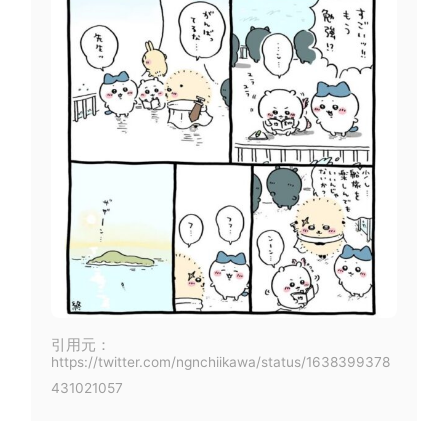
引用元：
https://twitter.com/ngnchiikawa/status/1638399378
431021057