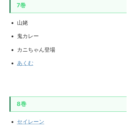
7巻
山姥
鬼カレー
カニちゃん登場
あくむ
8巻
セイレーン