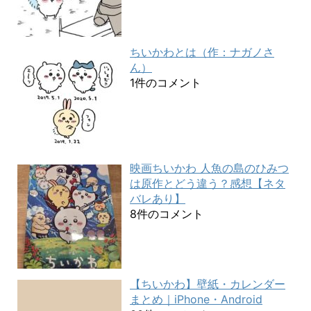
ちいかわとは（作：ナガノさ
ん）
1件のコメント
映画ちいかわ 人魚の島のひみつ
は原作とどう違う？感想【ネタ
バレあり】
8件のコメント
【ちいかわ】壁紙・カレンダー
まとめ｜iPhone・Android