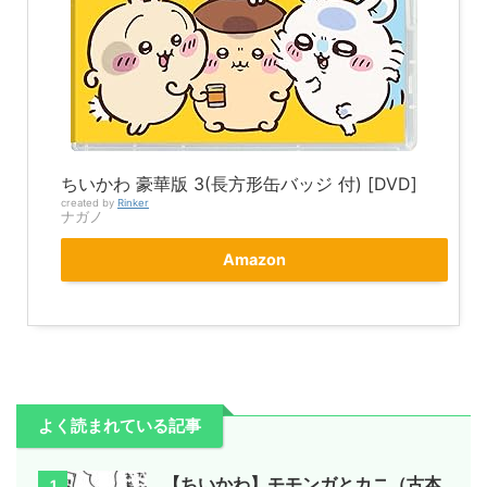
ちいかわ 豪華版 3(長方形缶バッジ 付) [DVD]
created by
Rinker
ナガノ
Amazon
よく読まれている記事
【ちいかわ】モモンガとカニ（古本
1