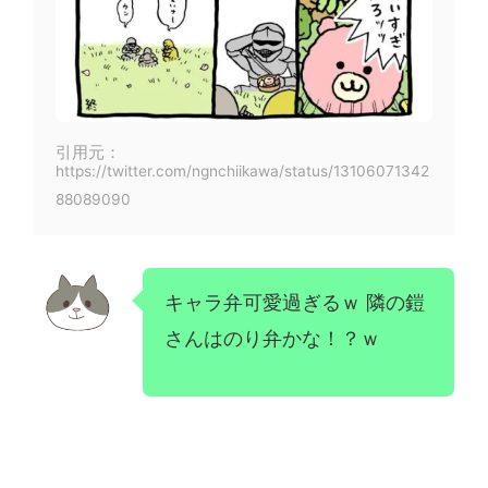
引用元：
https://twitter.com/ngnchiikawa/status/13106071342
88089090
キャラ弁可愛過ぎるｗ 隣の鎧
さんはのり弁かな！？ｗ