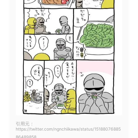
引用元：
https://twitter.com/ngnchiikawa/status/15188076885
86489858