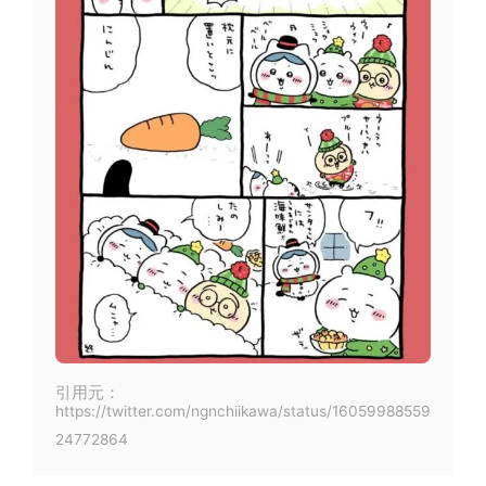
引用元：
https://twitter.com/ngnchiikawa/status/16059988559
24772864