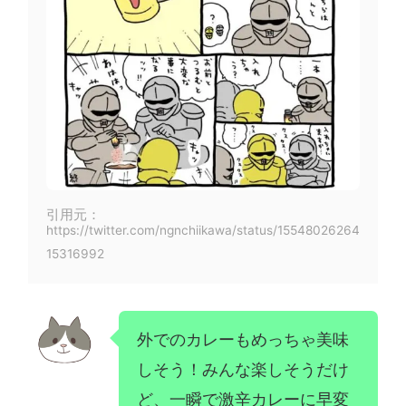
引用元：
https://twitter.com/ngnchiikawa/status/15548026264
15316992
外でのカレーもめっちゃ美味
しそう！みんな楽しそうだけ
ど、一瞬で激辛カレーに早変