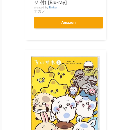
ジ 付) [Blu-ray]
created by
Rinker
ナガノ
Amazon