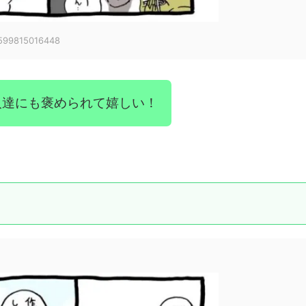
3599815016448
人達にも褒められて嬉しい！