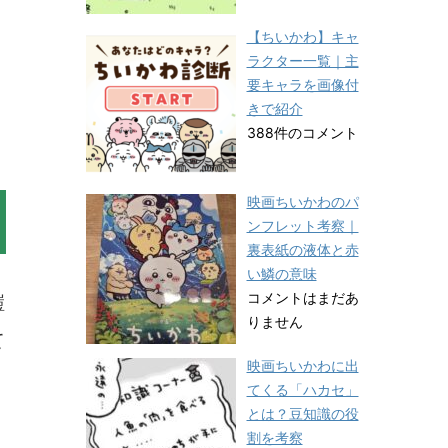
【ちいかわ】キャ
ラクター一覧｜主
要キャラを画像付
きで紹介
388件のコメント
映画ちいかわのパ
ンフレット考察｜
裏表紙の液体と赤
い鱗の意味
コメントはまだあ
鎧
りません
て
映画ちいかわに出
てくる「ハカセ」
とは？豆知識の役
割を考察