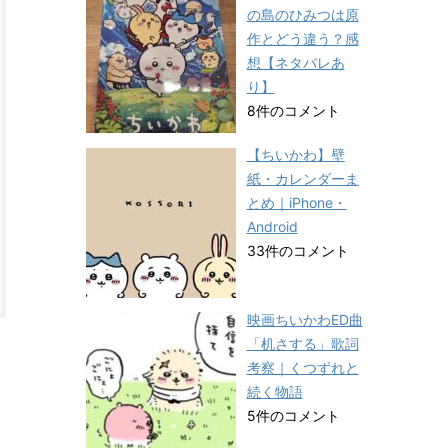
の島のひみつは原
作とどう違う？感
想【ネタバレあ
り】
8件のコメント
【ちいかわ】壁
紙・カレンダーま
とめ｜iPhone・
Android
33件のコメント
映画ちいかわED曲
「机さする」歌詞
考察｜くつずれと
続く物語
5件のコメント