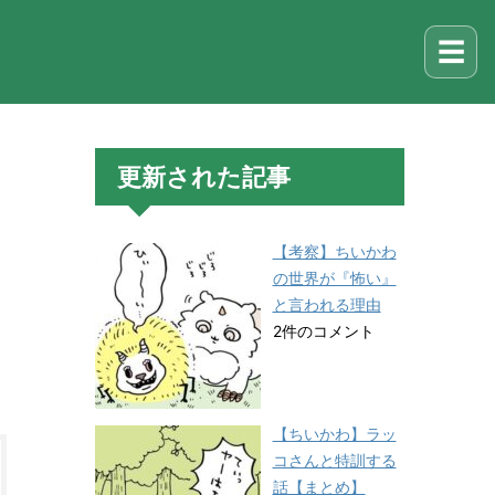
☰
更新された記事
【考察】ちいかわ
の世界が『怖い』
と言われる理由
2件のコメント
【ちいかわ】ラッ
コさんと特訓する
話【まとめ】