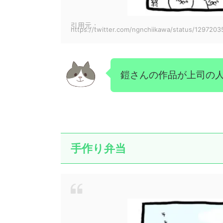
引用元：
https://twitter.com/ngnchiikawa/status/129720
鎧さんの作品が上司の
手作り弁当