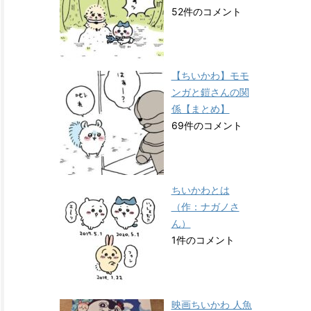
52件のコメント
【ちいかわ】モモ
ンガと鎧さんの関
係【まとめ】
69件のコメント
ちいかわとは
（作：ナガノさ
ん）
1件のコメント
映画ちいかわ 人魚