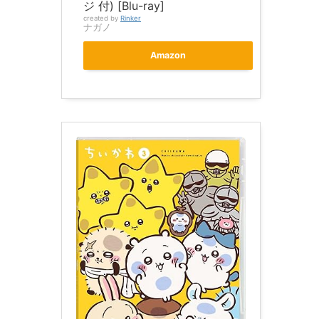
ジ 付) [Blu-ray]
created by
Rinker
ナガノ
Amazon