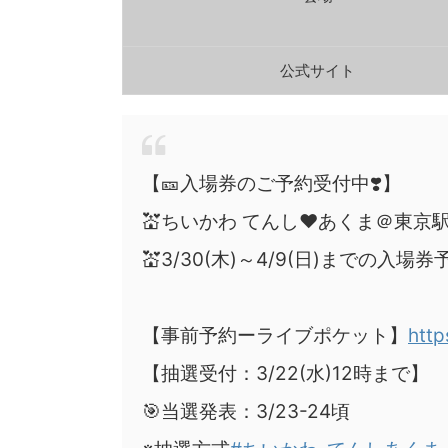
公式サイト
【🎫入場券のご予約受付中❣️】
💒ちいかわ てんし❤️あくま＠東京
💒3/30(木)～4/9(日)までの入
【事前予約ーライブポケット】
htt
【抽選受付：3/22(水)12時まで】
🎯当選発表：3/23-24頃