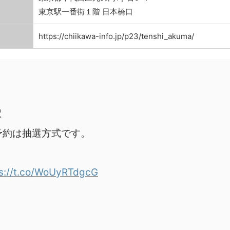
東京駅一番街１階 日本橋口
https://chiikawa-info.jp/p23/tenshi_akuma/
駅
場券予約は抽選方式です。
ps://t.co/WoUyRTdgcG