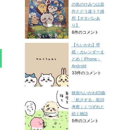
の島のひみつは原
作とどう違う？感
想【ネタバレあ
り】
8件のコメント
【ちいかわ】壁
紙・カレンダーま
とめ｜iPhone・
Android
33件のコメント
映画ちいかわED曲
「机さする」歌詞
考察｜くつずれと
続く物語
5件のコメント