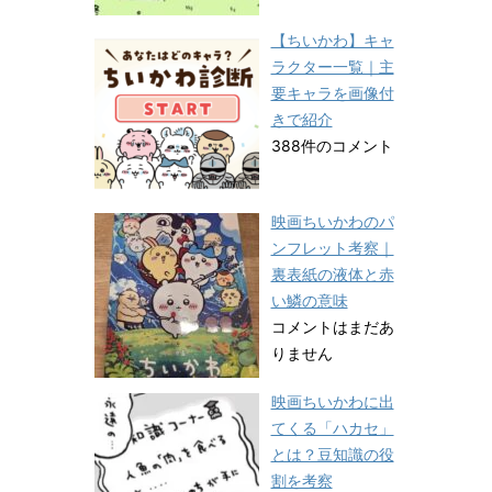
【ちいかわ】キャ
ラクター一覧｜主
要キャラを画像付
きで紹介
388件のコメント
映画ちいかわのパ
ンフレット考察｜
裏表紙の液体と赤
い鱗の意味
コメントはまだあ
りません
映画ちいかわに出
てくる「ハカセ」
とは？豆知識の役
割を考察