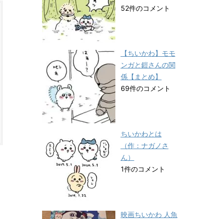
52件のコメント
【ちいかわ】モモ
ンガと鎧さんの関
係【まとめ】
69件のコメント
ちいかわとは
（作：ナガノさ
ん）
1件のコメント
映画ちいかわ 人魚