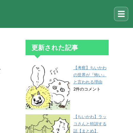
☰
更新された記事
【考察】ちいかわ
タ
の世界が『怖い』
と言われる理由
2件のコメント
【ちいかわ】ラッ
コさんと特訓する
話【まとめ】