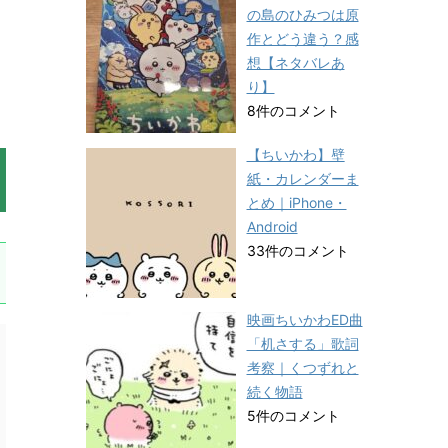
の島のひみつは原
作とどう違う？感
想【ネタバレあ
り】
8件のコメント
【ちいかわ】壁
紙・カレンダーま
とめ｜iPhone・
Android
33件のコメント
映画ちいかわED曲
「机さする」歌詞
考察｜くつずれと
続く物語
5件のコメント