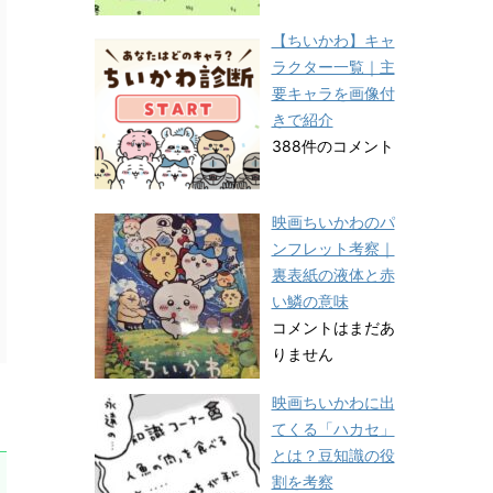
【ちいかわ】キャ
ラクター一覧｜主
要キャラを画像付
きで紹介
388件のコメント
映画ちいかわのパ
ンフレット考察｜
裏表紙の液体と赤
い鱗の意味
コメントはまだあ
りません
映画ちいかわに出
てくる「ハカセ」
とは？豆知識の役
割を考察