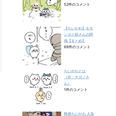
52件のコメント
【ちいかわ】モモ
ンガと鎧さんの関
係【まとめ】
69件のコメント
ちいかわとは
（作：ナガノさ
ん）
1件のコメント
映画ちいかわ 人魚