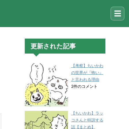
☰
更新された記事
【考察】ちいかわ
の世界が『怖い』
と言われる理由
2件のコメント
【ちいかわ】ラッ
コさんと特訓する
話【まとめ】