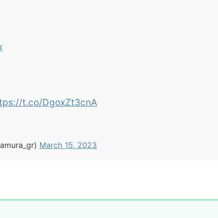
x
tps://t.co/DgoxZt3cnA
ura_gr)
March 15, 2023