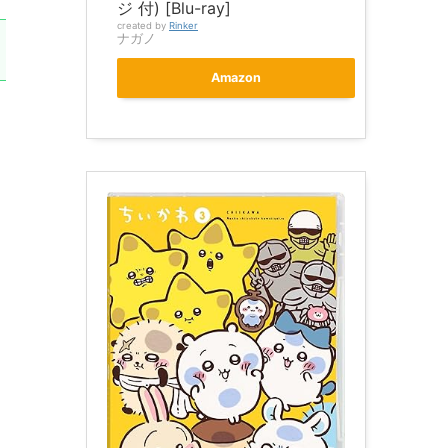
ジ 付) [Blu-ray]
created by
Rinker
ナガノ
Amazon