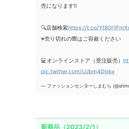
売になります‼️
🔍店舗検索
https://t.co/Yt80r1FmX
※売り切れの際はご容赦ください
💻オンラインストア（受注販売）
ht
pic.twitter.com/UJbm4DIxkx
— ファッションセンターしまむら (@shimam
新商品（2023/2/1）