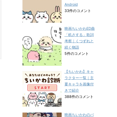
Android
33件のコメント
映画ちいかわED曲
「机さする」歌詞
考察｜くつずれと
続く物語
5件のコメント
【ちいかわ】キャ
ラクター一覧｜主
要キャラを画像付
きで紹介
388件のコメント
映画ちいかわのパ