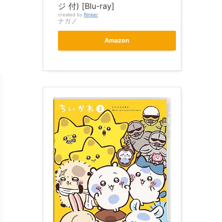
ジ 付) [Blu-ray]
created by
Rinker
ナガノ
Amazon