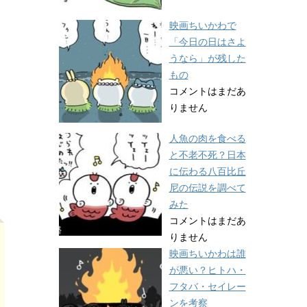
映画ちいかわで
「今日の日はさよ
うなら」が残した
もの
コメントはまだあ
りません
人魚の肉を食べる
と不老不死？日本
に伝わる八百比丘
尼の伝説を調べて
みた
コメントはまだあ
りません
映画ちいかわは誰
が悪い？ヒトハ・
フタバ・セイレー
ンを考察