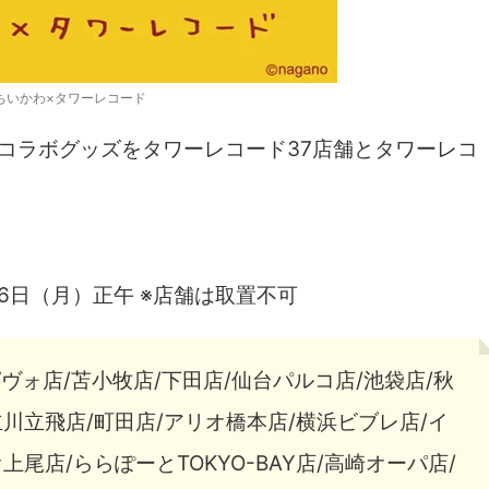
ちいかわ×タワーレコード
コラボグッズをタワーレコード37店舗とタワーレコ
6日（月）正午 ※店舗は取置不可
ヴォ店/苫小牧店/下田店/仙台パルコ店/池袋店/秋
川立飛店/町田店/アリオ橋本店/横浜ビブレ店/イ
尾店/ららぽーとTOKYO-BAY店/高崎オーパ店/