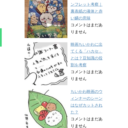
ンフレット考察｜
裏表紙の液体と赤
い鱗の意味
コメントはまだあ
りません
映画ちいかわに出
てくる「ハカセ」
とは？豆知識の役
割を考察
コメントはまだあ
りません
ちいかわ映画のウ
ィンナーのシーン
はなぜカットされ
た？
コメントはまだあ
りません