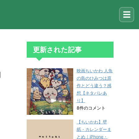
☰
更新された記事
映画ちいかわ 人魚
約
の島のひみつは原
作とどう違う？感
想【ネタバレあ
り】
8件のコメント
【ちいかわ】壁
紙・カレンダーま
とめ｜iPhone・