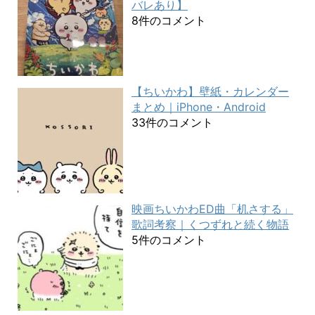
バレあり】
8件のコメント
【ちいかわ】壁紙・カレンダー
まとめ｜iPhone・Android
33件のコメント
映画ちいかわED曲「机さする」
歌詞考察｜くつずれと続く物語
5件のコメント