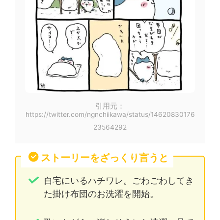
引用元：
https://twitter.com/ngnchiikawa/status/14620830176
23564292
ストーリーをざっくり言うと
自宅にいるハチワレ。ごわごわしてき
た掛け布団のお洗濯を開始。