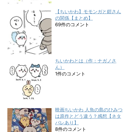
【ちいかわ】モモンガと鎧さん
の関係【まとめ】
69件のコメント
ちいかわとは（作：ナガノさ
ん）
1件のコメント
映画ちいかわ 人魚の島のひみつ
は原作とどう違う？感想【ネタ
バレあり】
8件のコメント