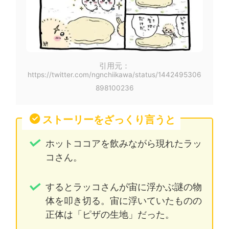
引用元：
https://twitter.com/ngnchiikawa/status/1442495306
898100236
ストーリーをざっくり言うと
ホットココアを飲みながら現れたラッ
コさん。
するとラッコさんが宙に浮かぶ謎の物
体を叩き切る。宙に浮いていたものの
正体は「ピザの生地」だった。