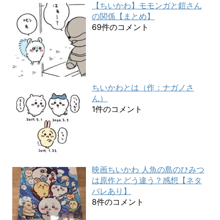
【ちいかわ】モモンガと鎧さん
の関係【まとめ】
69件のコメント
ちいかわとは（作：ナガノさ
ん）
1件のコメント
映画ちいかわ 人魚の島のひみつ
は原作とどう違う？感想【ネタ
バレあり】
8件のコメント