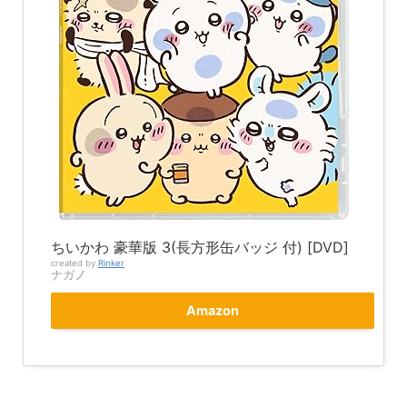
ちいかわ 豪華版 3(長方形缶バッジ 付) [DVD]
created by
Rinker
ナガノ
Amazon