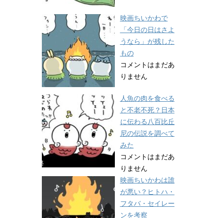
映画ちいかわで
「今日の日はさよ
うなら」が残した
もの
コメントはまだあ
りません
人魚の肉を食べる
と不老不死？日本
に伝わる八百比丘
尼の伝説を調べて
みた
コメントはまだあ
りません
映画ちいかわは誰
が悪い？ヒトハ・
フタバ・セイレー
ンを考察