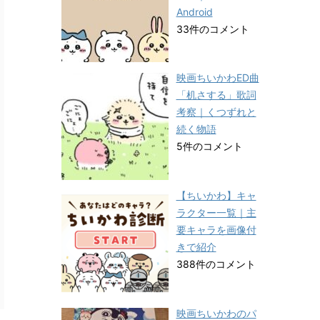
Android
33件のコメント
映画ちいかわED曲
「机さする」歌詞
考察｜くつずれと
続く物語
5件のコメント
【ちいかわ】キャ
ラクター一覧｜主
要キャラを画像付
きで紹介
388件のコメント
映画ちいかわのパ