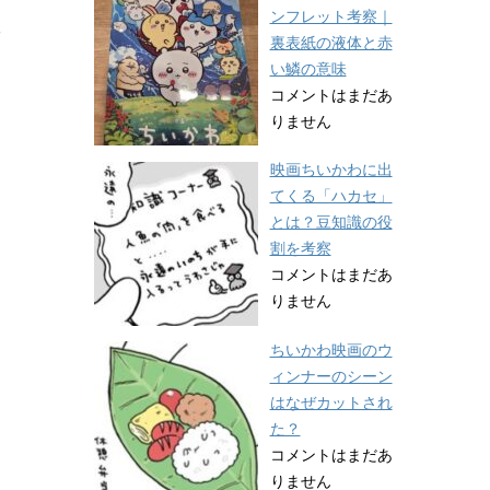
ンフレット考察｜
に
裏表紙の液体と赤
い鱗の意味
コメントはまだあ
りません
映画ちいかわに出
てくる「ハカセ」
とは？豆知識の役
割を考察
コメントはまだあ
りません
ちいかわ映画のウ
ィンナーのシーン
はなぜカットされ
た？
コメントはまだあ
りません