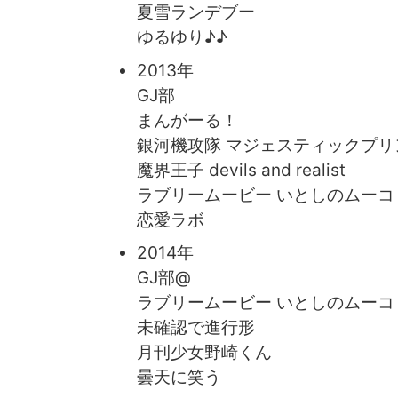
夏雪ランデブー
ゆるゆり♪♪
2013年
GJ部
まんがーる！
銀河機攻隊 マジェスティックプ
魔界王子 devils and realist
ラブリームービー いとしのムーコ
恋愛ラボ
2014年
GJ部@
ラブリームービー いとしのムーコ S
未確認で進行形
月刊少女野崎くん
曇天に笑う