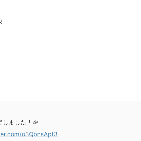
メ
定しました！🎉
tter.com/o3QbnsApf3