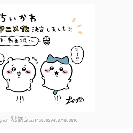
引用元：
/ngnchiikawa/status/1453662945871863810