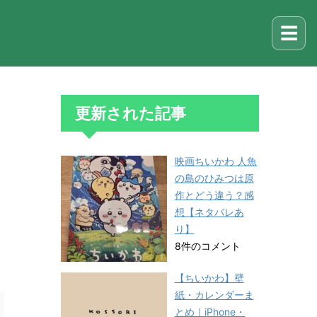
☰
更新された記事
映画ちいかわ 人魚
の島のひみつは原
作とどう違う？感
想【ネタバレあ
り】
8件のコメント
【ちいかわ】壁
紙・カレンダーま
とめ｜iPhone・