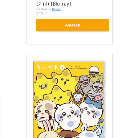
ジ 付) [Blu-ray]
created by
Rinker
ナガノ
Amazon