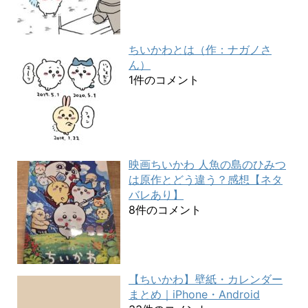
ちいかわとは（作：ナガノさ
ん）
1件のコメント
映画ちいかわ 人魚の島のひみつ
は原作とどう違う？感想【ネタ
バレあり】
8件のコメント
【ちいかわ】壁紙・カレンダー
まとめ｜iPhone・Android