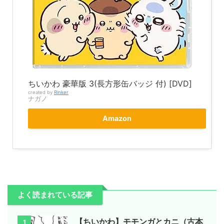
ちいかわ 豪華版 3(長方形缶バッジ 付) [DVD]
created by
Rinker
ナガノ
Amazon
よく読まれている記事
【ちいかわ】モモンガとカニ（古本
1