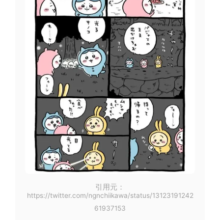
引用元：
https://twitter.com/ngnchiikawa/status/13123191242
61937153