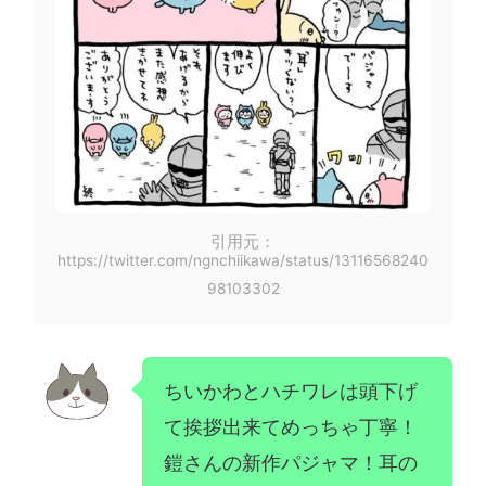
引用元：
https://twitter.com/ngnchiikawa/status/13116568240
98103302
ちいかわとハチワレは頭下げ
て挨拶出来てめっちゃ丁寧！
鎧さんの新作パジャマ！耳の