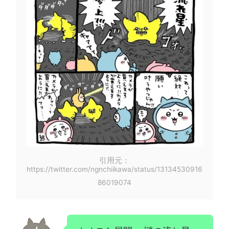
引用元：
https://twitter.com/ngnchiikawa/status/13134530916
86019074