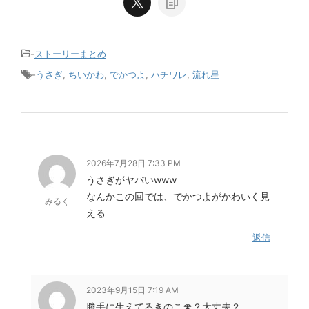
-
ストーリーまとめ
-
うさぎ
,
ちいかわ
,
でかつよ
,
ハチワレ
,
流れ星
2026年7月28日 7:33 PM
うさぎがヤバいwww
なんかこの回では、でかつよがかわいく見
みるく
える
返信
2023年9月15日 7:19 AM
勝手に生えてるきのこ🍄？大丈夫？