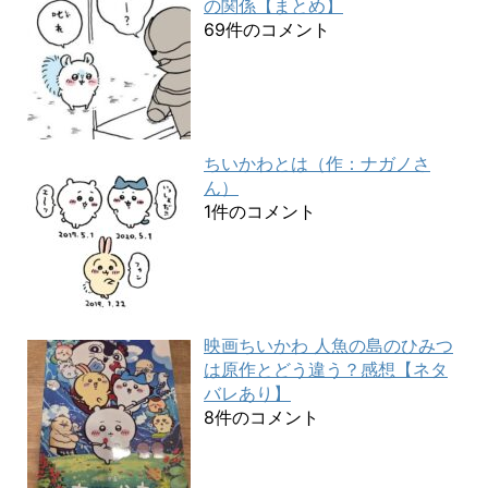
の関係【まとめ】
69件のコメント
ちいかわとは（作：ナガノさ
ん）
1件のコメント
映画ちいかわ 人魚の島のひみつ
は原作とどう違う？感想【ネタ
バレあり】
8件のコメント