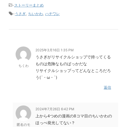
-
ストーリーまとめ
-
うさぎ
,
ちいかわ
,
ハチワレ
2025年3月16日 1:35 PM
うさぎがリサイクルショップで持ってくる
ものは危険なものばっかだな
ちくわ
リサイクルショップってどんなところだろ
う(´・ω・`)
返信
2024年7月26日 6:42 PM
上から4つめの漫画の8コマ目のちいかわの
ほっぺ発光してない？
匿名のモ