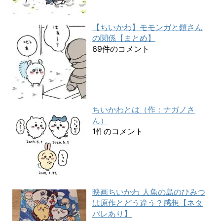
【ちいかわ】モモンガと鎧さん
の関係【まとめ】
69件のコメント
ちいかわとは（作：ナガノさ
ん）
1件のコメント
映画ちいかわ 人魚の島のひみつ
は原作とどう違う？感想【ネタ
バレあり】