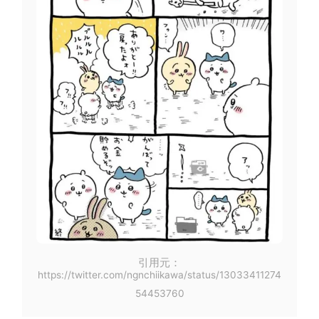
引用元：
https://twitter.com/ngnchiikawa/status/13033411274
54453760