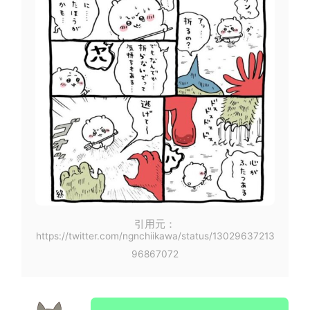
引用元：
https://twitter.com/ngnchiikawa/status/13029637213
96867072