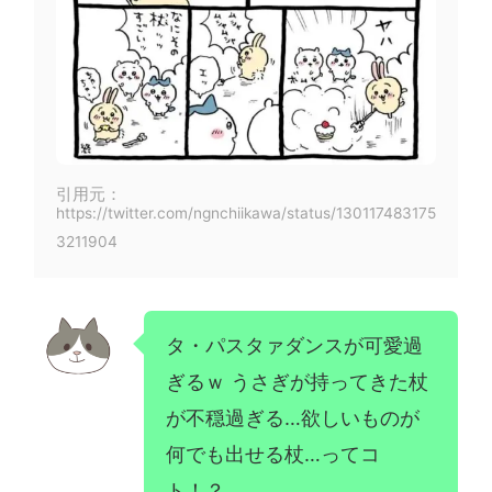
引用元：
https://twitter.com/ngnchiikawa/status/130117483175
3211904
タ・パスタァダンスが可愛過
ぎるｗ うさぎが持ってきた杖
が不穏過ぎる…欲しいものが
何でも出せる杖…ってコ
ト！？