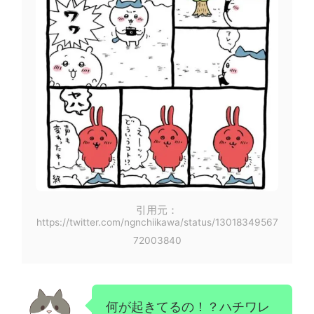
引用元：
https://twitter.com/ngnchiikawa/status/13018349567
72003840
何が起きてるの！？ハチワレ