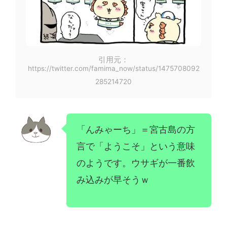
引用元：
https://twitter.com/famima_now/status/1475708092
285214720
「んみゃーち」＝宮古島の方
言で「ようこそ」という意味
のようです。ウサギが一番飲
み込みが早そうｗ