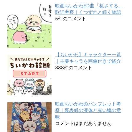
映画ちいかわED曲「机さする」
歌詞考察｜くつずれと続く物語
5件のコメント
【ちいかわ】キャラクター一覧
｜主要キャラを画像付きで紹介
388件のコメント
映画ちいかわのパンフレット考
察｜裏表紙の液体と赤い鱗の意
味
コメントはまだありません