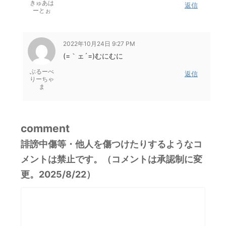
きゅあは
返信
ーとぉ
2022年10月24日 9:27 PM
(=｀ェ´=)むにむに
ぶるーべ
返信
りーちゃ
ま
comment
誹謗中傷等・他人を傷つけたりするようなコ
メントは禁止です。（コメントは承認制に変
更。2025/8/22）