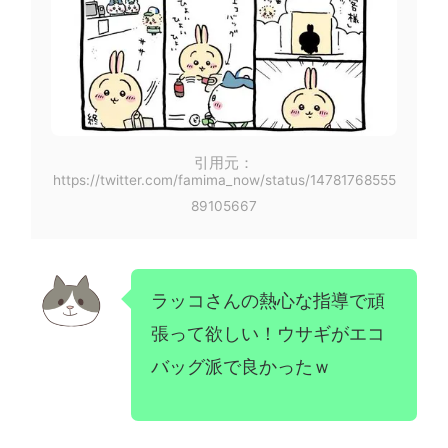
引用元：
https://twitter.com/famima_now/status/14781768555
89105667
ラッコさんの熱心な指導で頑
張って欲しい！ウサギがエコ
バッグ派で良かったｗ