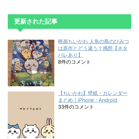
更新された記事
映画ちいかわ 人魚の島のひみつ
は原作とどう違う？感想【ネタ
バレあり】
8件のコメント
【ちいかわ】壁紙・カレンダー
まとめ｜iPhone・Android
33件のコメント