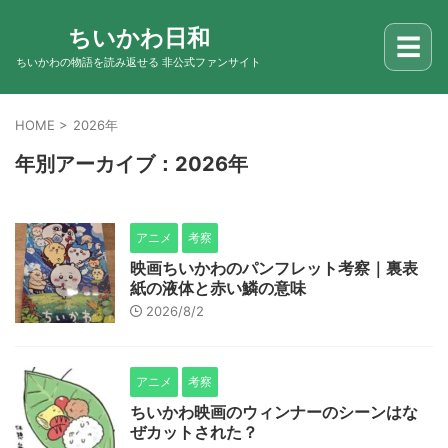
ちいかわ日和
☰
ちいかわの物語を読み返せる 非公式ファンサイト
HOME
>
2026年
年別アーカイブ：2026年
アニメ
考察
映画ちいかわのパンフレット考察｜裏表
紙の液体と赤い鱗の意味
2026/8/2
アニメ
考察
ちいかわ映画のウィンナーのシーンはな
ぜカットされた？