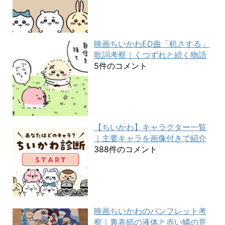
映画ちいかわED曲「机さする」
歌詞考察｜くつずれと続く物語
5件のコメント
【ちいかわ】キャラクター一覧
｜主要キャラを画像付きで紹介
388件のコメント
映画ちいかわのパンフレット考
察｜裏表紙の液体と赤い鱗の意