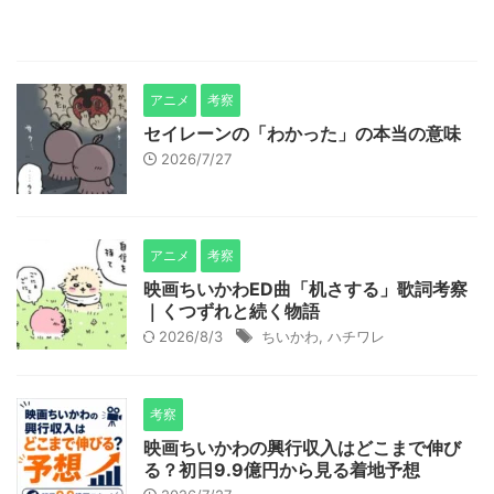
アニメ
考察
セイレーンの「わかった」の本当の意味
2026/7/27
アニメ
考察
映画ちいかわED曲「机さする」歌詞考察
｜くつずれと続く物語
2026/8/3
ちいかわ
,
ハチワレ
考察
映画ちいかわの興行収入はどこまで伸び
る？初日9.9億円から見る着地予想