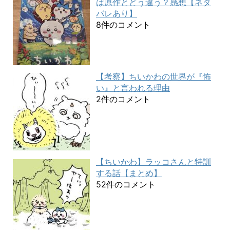
は原作とどう違う？感想【ネタ
バレあり】
8件のコメント
【考察】ちいかわの世界が『怖
い』と言われる理由
2件のコメント
【ちいかわ】ラッコさんと特訓
する話【まとめ】
52件のコメント