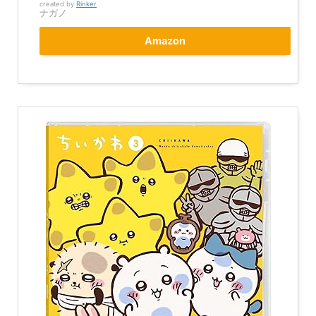
created by
Rinker
ナガノ
Amazon