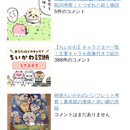
歌詞考察｜くつずれと続く物語
5件のコメント
【ちいかわ】キャラクター一覧
｜主要キャラを画像付きで紹介
388件のコメント
映画ちいかわのパンフレット考
察｜裏表紙の液体と赤い鱗の意
味
コメントはまだありません