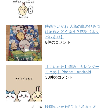
映画ちいかわ 人魚の島のひみつ
は原作とどう違う？感想【ネタ
バレあり】
8件のコメント
【ちいかわ】壁紙・カレンダー
まとめ｜iPhone・Android
33件のコメント
映画ちいかわED曲「机さする」