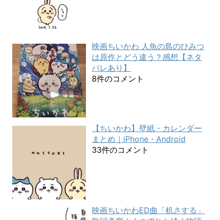
映画ちいかわ 人魚の島のひみつ
は原作とどう違う？感想【ネタ
バレあり】
8件のコメント
【ちいかわ】壁紙・カレンダー
まとめ｜iPhone・Android
33件のコメント
映画ちいかわED曲「机さする」