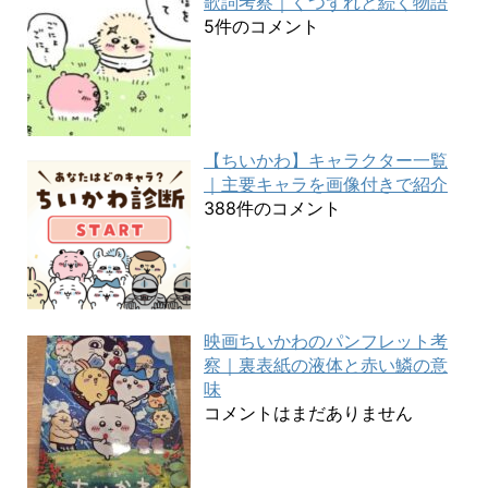
歌詞考察｜くつずれと続く物語
5件のコメント
【ちいかわ】キャラクター一覧
｜主要キャラを画像付きで紹介
388件のコメント
映画ちいかわのパンフレット考
察｜裏表紙の液体と赤い鱗の意
味
コメントはまだありません