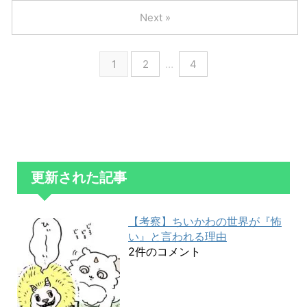
Next »
1
2
…
4
更新された記事
【考察】ちいかわの世界が『怖
い』と言われる理由
2件のコメント