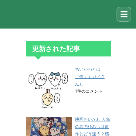
☰
更新された記事
ちいかわとは
（作：ナガノさ
ん）
1件のコメント
映画ちいかわ 人魚
の島のひみつは原
作とどう違う？感