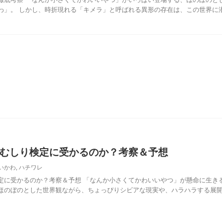
わ」。 しかし、時折現れる「キメラ」と呼ばれる異形の存在は、この世界に
むしり検定に受かるのか？考察＆予想
いかわ
,
ハチワレ
定に受かるのか？考察＆予想 「なんか小さくてかわいいやつ」が懸命に生き
ほのぼのとした世界観ながら、ちょっぴりシビアな現実や、ハラハラする展