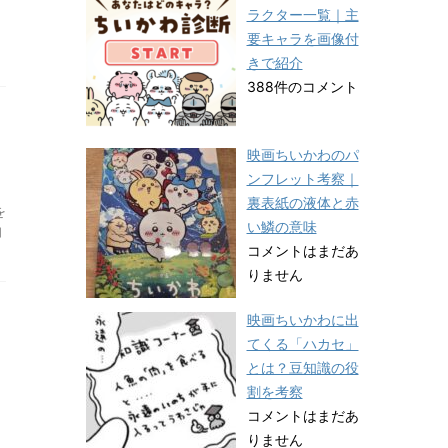
ラクター一覧｜主
要キャラを画像付
きで紹介
388件のコメント
映画ちいかわのパ
ンフレット考察｜
裏表紙の液体と赤
を
い鱗の意味
知
コメントはまだあ
りません
映画ちいかわに出
てくる「ハカセ」
とは？豆知識の役
割を考察
コメントはまだあ
りません