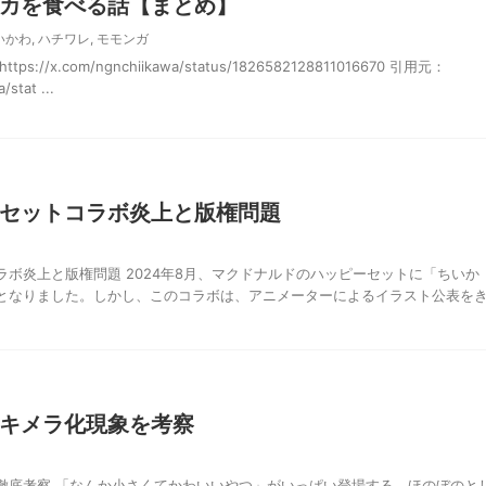
カを食べる話【まとめ】
いかわ
,
ハチワレ
,
モモンガ
//x.com/ngnchiikawa/status/1826582128811016670 引用元：
/stat ...
セットコラボ炎上と版権問題
ボ炎上と版権問題 2024年8月、マクドナルドのハッピーセットに「ちいか
となりました。しかし、このコラボは、アニメーターによるイラスト公表を
キメラ化現象を考察
徹底考察 「なんか小さくてかわいいやつ」がいっぱい登場する、ほのぼのと