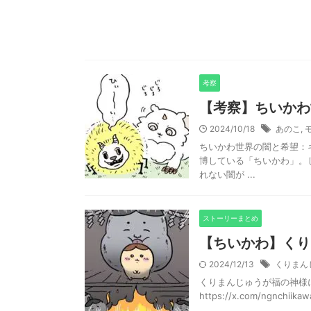
考察
【考察】ちいかわ
2024/10/18
あのこ
,
ちいかわ世界の闇と希望：
博している「ちいかわ」。
れない闇が ...
ストーリーまとめ
【ちいかわ】くり
2024/12/13
くりまん
くりまんじゅうが福の神様
https://x.com/ngnchiika