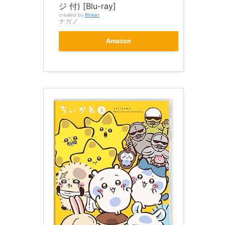
ジ 付) [Blu-ray]
created by
Rinker
ナガノ
Amazon