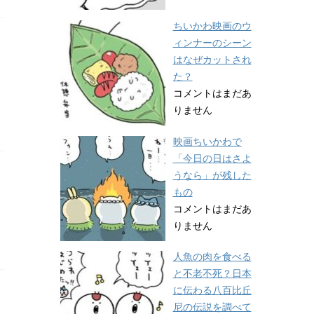
ちいかわ映画のウ
ィンナーのシーン
はなぜカットされ
た？
コメントはまだあ
りません
映画ちいかわで
「今日の日はさよ
うなら」が残した
もの
コメントはまだあ
りません
人魚の肉を食べる
と不老不死？日本
に伝わる八百比丘
尼の伝説を調べて