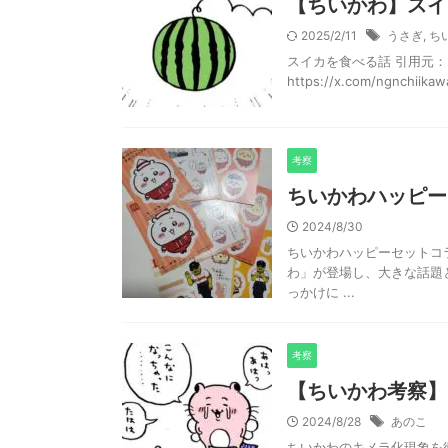
【ちいかわ】スイ
2025/2/11
うさぎ
,
ち
スイカを食べる話 引用元：https:
https://x.com/ngnchiikawa
考察
ちいかわハッピー
2024/8/30
ちいかわハッピーセットコラ
わ」が登場し、大きな話題
っかけに ...
考察
【ちいかわ考察】
2024/8/28
あのこ
ちいかわのキメラ化現象を