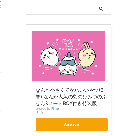
潜
なんか小さくてかわいいやつ(8
巻) なんか人魚の島のひみつのふ
せん&ノートBOX付き特装版
created by
Rinker
る
ナガノ
開
Amazon