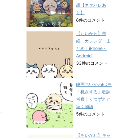
想【ネタバレあ
り】
8件のコメント
【ちいかわ】壁
紙・カレンダーま
とめ｜iPhone・
Android
33件のコメント
映画ちいかわED曲
「机さする」歌詞
考察｜くつずれと
続く物語
5件のコメント
【ちいかわ】キャ