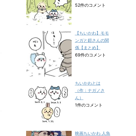
52件のコメント
【ちいかわ】モモ
ンガと鎧さんの関
係【まとめ】
69件のコメント
ちいかわとは
（作：ナガノさ
ん）
1件のコメント
映画ちいかわ 人魚