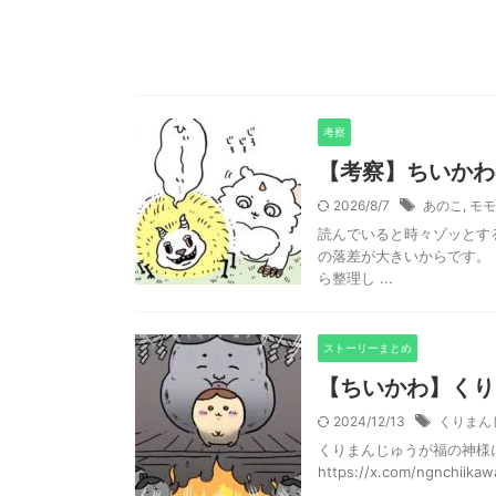
考察
【考察】ちいかわ
2026/8/7
あのこ
,
モモ
読んでいると時々ゾッとす
の落差が大きいからです。
ら整理し ...
ストーリーまとめ
【ちいかわ】くり
2024/12/13
くりまん
くりまんじゅうが福の神様
https://x.com/ngnchiika