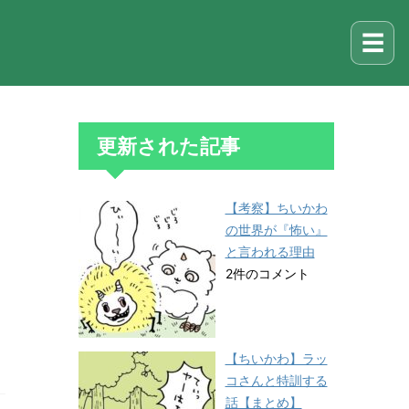
☰
更新された記事
【考察】ちいかわ
の世界が『怖い』
と言われる理由
2件のコメント
【ちいかわ】ラッ
コさんと特訓する
話【まとめ】