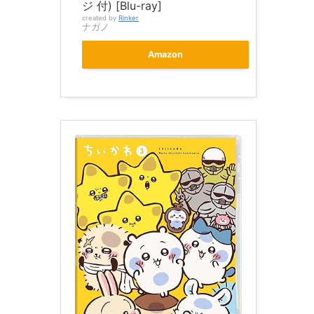
ジ 付) [Blu-ray]
created by
Rinker
ナガノ
Amazon