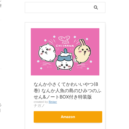
潜
なんか小さくてかわいいやつ(8
巻) なんか人魚の島のひみつのふ
せん&ノートBOX付き特装版
created by
Rinker
る
ナガノ
開
Amazon