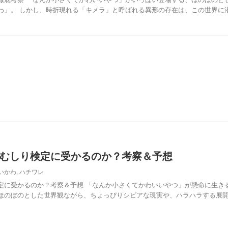
わ」。 しかし、時折現れる「キメラ」と呼ばれる異形の存在は、この世界に
むしり検定に受かるのか？考察＆予想
いかわ
,
ハチワレ
定に受かるのか？考察＆予想 「なんか小さくてかわいいやつ」が懸命に生き
ほのぼのとした世界観ながら、ちょっぴりシビアな現実や、ハラハラする展