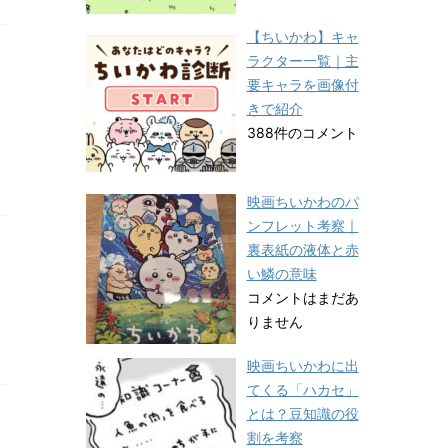
【ちいかわ】キャ
ラクター一覧｜主
要キャラを画像付
きで紹介
388件のコメント
映画ちいかわのパ
ンフレット考察｜
裏表紙の液体と赤
い鱗の意味
コメントはまだあ
りません
映画ちいかわに出
てくる「ハカセ」
とは？豆知識の役
割を考察