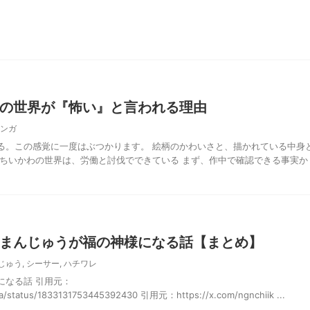
の世界が『怖い』と言われる理由
ンガ
る。この感覚に一度はぶつかります。 絵柄のかわいさと、描かれている中身
 ちいかわの世界は、労働と討伐でできている まず、作中で確認できる事実か
まんじゅうが福の神様になる話【まとめ】
じゅう
,
シーサー
,
ハチワレ
になる話 引用元：
wa/status/1833131753445392430 引用元：https://x.com/ngnchiik ...