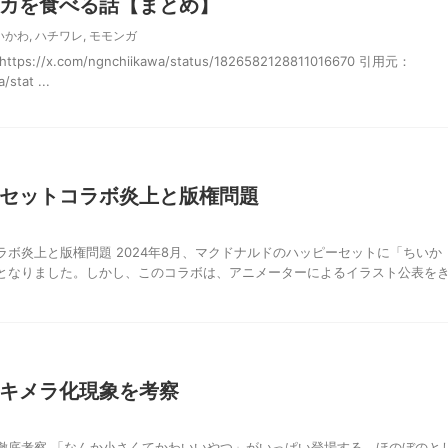
カを食べる話【まとめ】
いかわ
,
ハチワレ
,
モモンガ
//x.com/ngnchiikawa/status/1826582128811016670 引用元：
/stat ...
セットコラボ炎上と版権問題
ボ炎上と版権問題 2024年8月、マクドナルドのハッピーセットに「ちいか
となりました。しかし、このコラボは、アニメーターによるイラスト公表を
キメラ化現象を考察
徹底考察 「なんか小さくてかわいいやつ」がいっぱい登場する、ほのぼのと