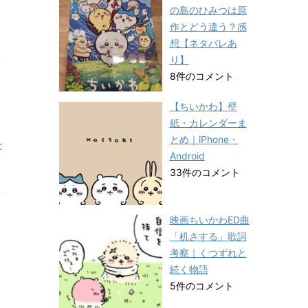
の島のひみつは原
作とどう違う？感
想【ネタバレあ
り】
8件のコメント
【ちいかわ】壁
紙・カレンダーま
とめ｜iPhone・
と
Android
33件のコメント
映画ちいかわED曲
「机さする」歌詞
考察｜くつずれと
続く物語
5件のコメント