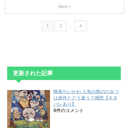
Next »
1
2
…
4
更新された記事
映画ちいかわ 人魚の島のひみつ
は原作とどう違う？感想【ネタ
バレあり】
8件のコメント