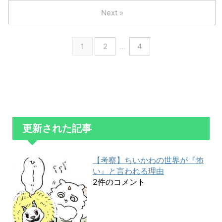
Next »
1
2
…
4
更新された記事
【考察】ちいかわの世界が『怖
い』と言われる理由
2件のコメント