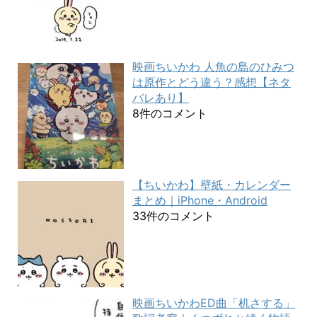
映画ちいかわ 人魚の島のひみつ
は原作とどう違う？感想【ネタ
バレあり】
8件のコメント
【ちいかわ】壁紙・カレンダー
まとめ｜iPhone・Android
33件のコメント
映画ちいかわED曲「机さする」