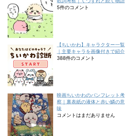
歌詞考察｜くつずれと続く物語
5件のコメント
【ちいかわ】キャラクター一覧
｜主要キャラを画像付きで紹介
388件のコメント
映画ちいかわのパンフレット考
察｜裏表紙の液体と赤い鱗の意
味
コメントはまだありません