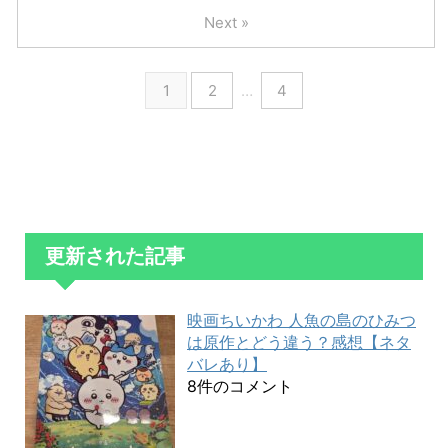
Next »
1
2
…
4
更新された記事
映画ちいかわ 人魚の島のひみつ
は原作とどう違う？感想【ネタ
バレあり】
8件のコメント