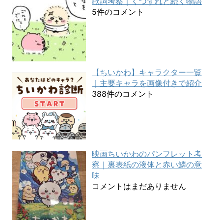
歌詞考察｜くつずれと続く物語
5件のコメント
【ちいかわ】キャラクター一覧
｜主要キャラを画像付きで紹介
388件のコメント
映画ちいかわのパンフレット考
察｜裏表紙の液体と赤い鱗の意
味
コメントはまだありません