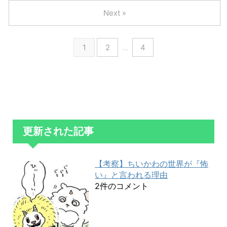
Next »
1
2
…
4
更新された記事
【考察】ちいかわの世界が『怖
い』と言われる理由
2件のコメント