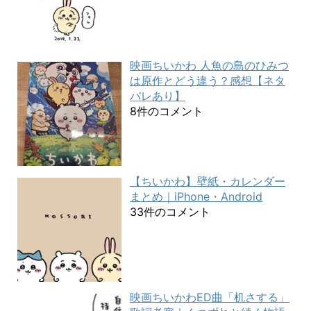
映画ちいかわ 人魚の島のひみつ
は原作とどう違う？感想【ネタ
バレあり】
8件のコメント
【ちいかわ】壁紙・カレンダー
まとめ｜iPhone・Android
33件のコメント
映画ちいかわED曲「机さする」