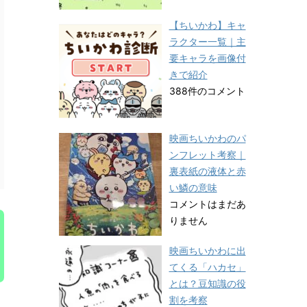
【ちいかわ】キャ
ラクター一覧｜主
要キャラを画像付
きで紹介
388件のコメント
映画ちいかわのパ
ンフレット考察｜
裏表紙の液体と赤
い鱗の意味
コメントはまだあ
りません
映画ちいかわに出
てくる「ハカセ」
とは？豆知識の役
割を考察