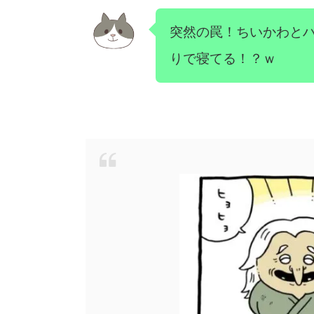
突然の罠！ちいかわと
りで寝てる！？ｗ