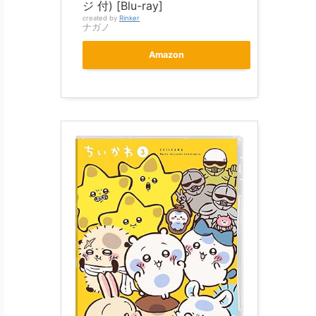
ジ 付) [Blu-ray]
created by
Rinker
ナガノ
Amazon