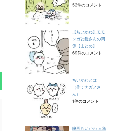
52件のコメント
【ちいかわ】モモ
ンガと鎧さんの関
係【まとめ】
69件のコメント
ちいかわとは
（作：ナガノさ
ん）
1件のコメント
映画ちいかわ 人魚