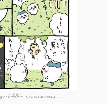
引用元：
/ngnchiikawa/status/1571696103388741632