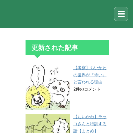
☰
更新された記事
【考察】ちいかわ
の世界が『怖い』
と言われる理由
2件のコメント
【ちいかわ】ラッ
コさんと特訓する
話【まとめ】