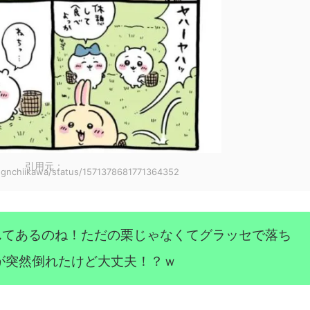
引用元：
/ngnchiikawa/status/1571378681771364352
んてあるのね！ただの栗じゃなくてグラッセで落ち
が突然倒れたけど大丈夫！？ｗ