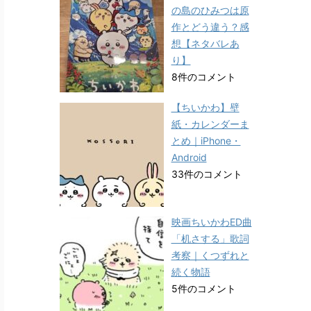
の島のひみつは原
作とどう違う？感
想【ネタバレあ
り】
8件のコメント
【ちいかわ】壁
紙・カレンダーま
とめ｜iPhone・
Android
33件のコメント
映画ちいかわED曲
「机さする」歌詞
考察｜くつずれと
続く物語
5件のコメント