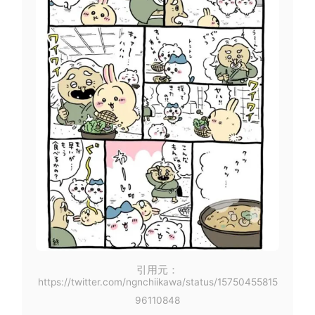
引用元：
https://twitter.com/ngnchiikawa/status/15750455815
96110848