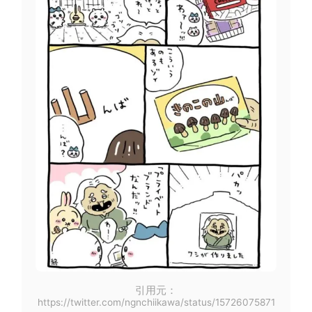
引用元：
https://twitter.com/ngnchiikawa/status/15726075871