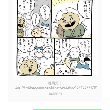
引用元：
https://twitter.com/ngnchiikawa/status/157455771761
1438081