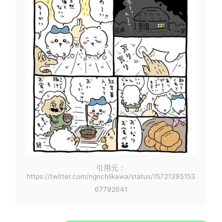
引用元：
https://twitter.com/ngnchiikawa/status/15721395153
67792641