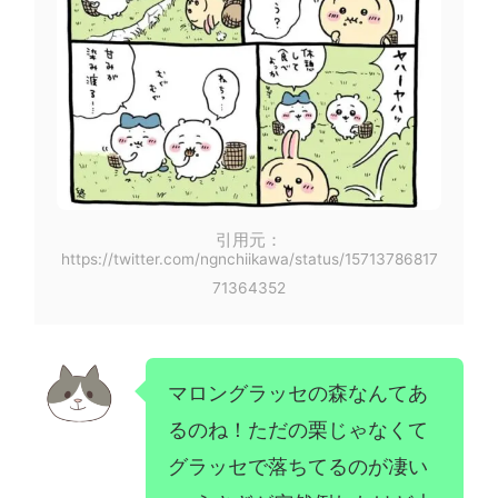
引用元：
https://twitter.com/ngnchiikawa/status/15713786817
71364352
マロングラッセの森なんてあ
るのね！ただの栗じゃなくて
グラッセで落ちてるのが凄い