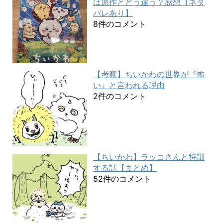
は原作とどう違う？感想【ネタ
バレあり】
8件のコメント
【考察】ちいかわの世界が『怖
い』と言われる理由
2件のコメント
【ちいかわ】ラッコさんと特訓
する話【まとめ】
52件のコメント