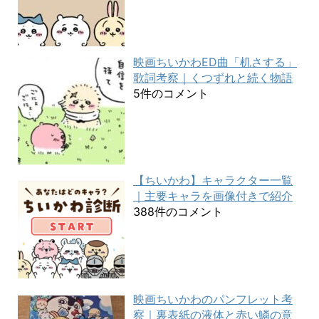
映画ちいかわED曲「机さする」
歌詞考察｜くつずれと続く物語
5件のコメント
【ちいかわ】キャラクター一覧
｜主要キャラを画像付きで紹介
388件のコメント
映画ちいかわのパンフレット考
察｜裏表紙の液体と赤い鱗の意