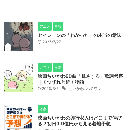
アニメ
考察
セイレーンの「わかった」の本当の意味
2026/7/27
アニメ
考察
映画ちいかわED曲「机さする」歌詞考察
｜くつずれと続く物語
2026/8/3
ちいかわ
,
ハチワレ
考察
映画ちいかわの興行収入はどこまで伸び
る？初日9.9億円から見る着地予想