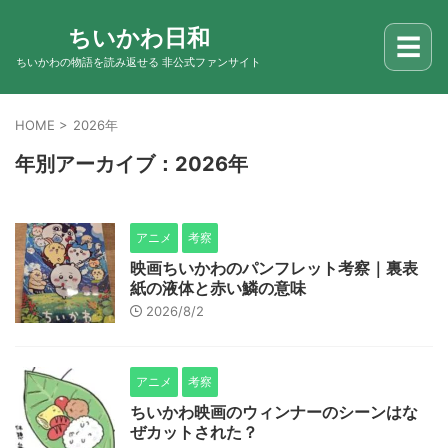
ちいかわ日和
☰
ちいかわの物語を読み返せる 非公式ファンサイト
HOME
>
2026年
年別アーカイブ：2026年
アニメ
考察
映画ちいかわのパンフレット考察｜裏表
紙の液体と赤い鱗の意味
2026/8/2
アニメ
考察
ちいかわ映画のウィンナーのシーンはな
ぜカットされた？