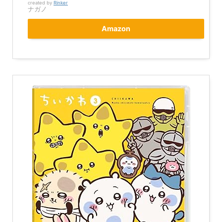
created by
Rinker
ナガノ
Amazon