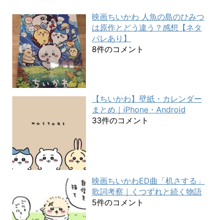
映画ちいかわ 人魚の島のひみつ
は原作とどう違う？感想【ネタ
バレあり】
8件のコメント
【ちいかわ】壁紙・カレンダー
まとめ｜iPhone・Android
33件のコメント
映画ちいかわED曲「机さする」
歌詞考察｜くつずれと続く物語
5件のコメント