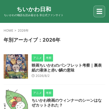
ちいかわ日和
☰
ちいかわの物語を読み返せる 非公式ファンサイト
HOME
>
2026年
年別アーカイブ：2026年
アニメ
考察
映画ちいかわのパンフレット考察｜裏表
紙の液体と赤い鱗の意味
2026/8/2
アニメ
考察
ちいかわ映画のウィンナーのシーンはな
ぜカットされた？