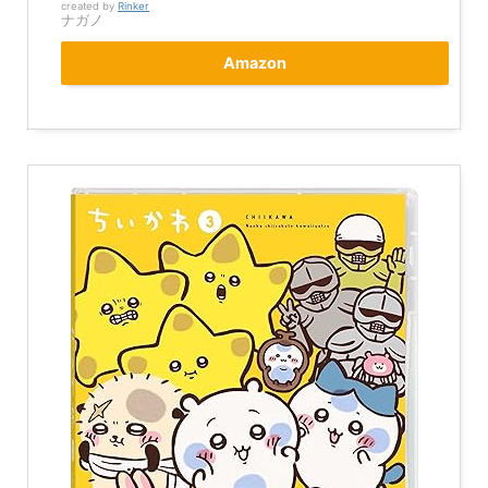
created by
Rinker
ナガノ
Amazon