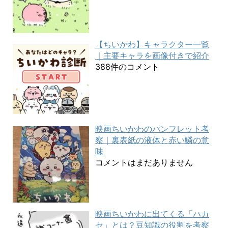
【ちいかわ】キャラクター一覧
｜主要キャラを画像付きで紹介
388件のコメント
映画ちいかわのパンフレット考
察｜裏表紙の液体と赤い鱗の意
味
コメントはまだありません
映画ちいかわに出てくる「ハカ
セ」とは？豆知識の役割を考察