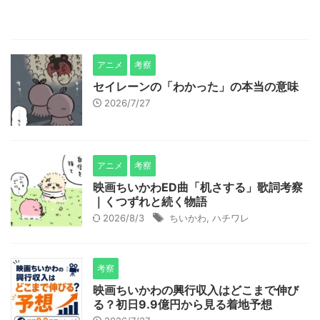
アニメ
考察
セイレーンの「わかった」の本当の意味
2026/7/27
アニメ
考察
映画ちいかわED曲「机さする」歌詞考察
｜くつずれと続く物語
2026/8/3
ちいかわ
,
ハチワレ
考察
映画ちいかわの興行収入はどこまで伸び
る？初日9.9億円から見る着地予想