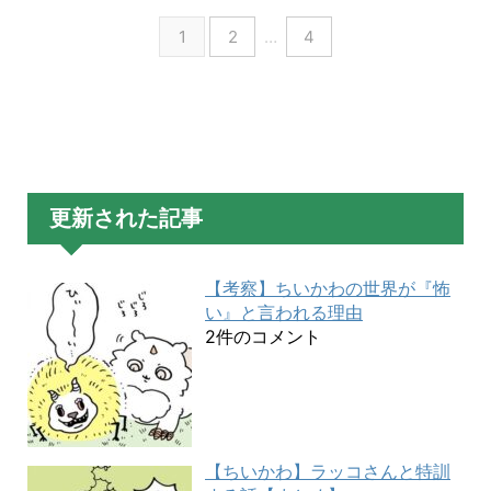
1
2
…
4
更新された記事
【考察】ちいかわの世界が『怖
い』と言われる理由
2件のコメント
【ちいかわ】ラッコさんと特訓