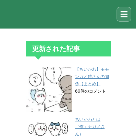
☰
更新された記事
【ちいかわ】モモ
ンガと鎧さんの関
係【まとめ】
69件のコメント
ちいかわとは
（作：ナガノさ
ん）