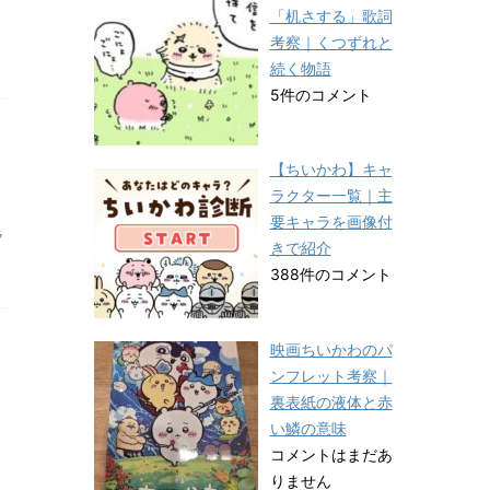
「机さする」歌詞
考察｜くつずれと
続く物語
5件のコメント
【ちいかわ】キャ
ラクター一覧｜主
要キャラを画像付
ラ
きで紹介
388件のコメント
映画ちいかわのパ
ンフレット考察｜
裏表紙の液体と赤
い鱗の意味
コメントはまだあ
りません