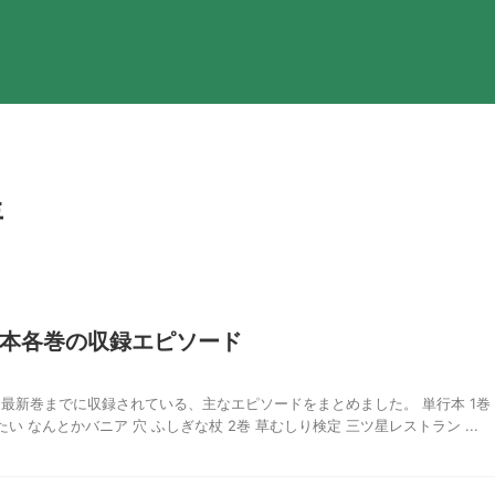
年
本各巻の収録エピソード
最新巻までに収録されている、主なエピソードをまとめました。 単行本 1巻
 なんとかバニア 穴 ふしぎな杖 2巻 草むしり検定 三ツ星レストラン ...