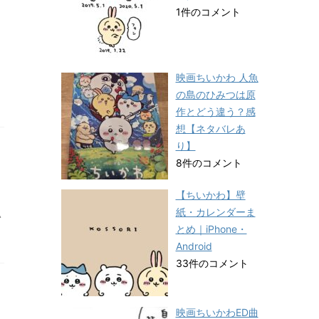
1件のコメント
映画ちいかわ 人魚
リ
の島のひみつは原
作とどう違う？感
想【ネタバレあ
り】
8件のコメント
【ちいかわ】壁
紙・カレンダーま
い
とめ｜iPhone・
Android
33件のコメント
映画ちいかわED曲