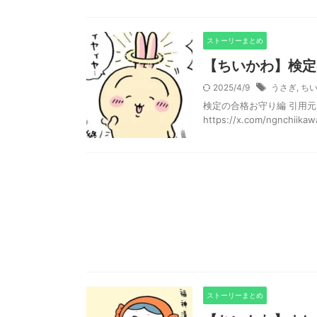
ストーリーまとめ
【ちいかわ】検定
2025/4/9
うさぎ
,
ち
検定の合格お守り編 引用元：https
https://x.com/ngnchiikawa
ストーリーまとめ