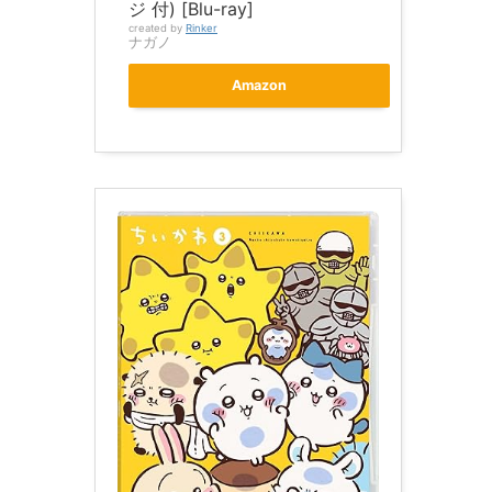
ジ 付) [Blu-ray]
created by
Rinker
ナガノ
Amazon