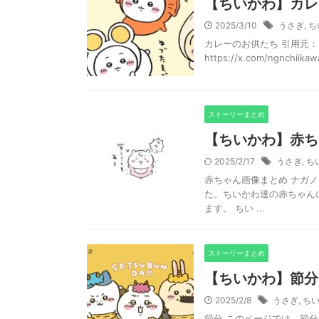
【ちいかわ】カレ
2025/3/10
うさぎ
,
ち
カレーのお供たち 引用元：https:
https://x.com/ngnchiikawa
ストーリーまとめ
【ちいかわ】赤ち
2025/2/17
うさぎ
,
ち
赤ちゃん画像まとめ ナガ
た。ちいかわ達の赤ちゃん
ます。 ちい ...
ストーリーまとめ
【ちいかわ】節分
2025/2/8
うさぎ
,
ち
節分 このページでは、節分