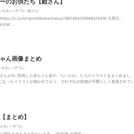
ーのお供たち【鎧さん】
いかわ
,
ハチワレ
,
鎧さん
//x.com/ngnchiikawa/status/1891464129988219316 引用元：
/stat ...
ゃん画像まとめ
いかわ
,
ハチワレ
ノさんがXに投稿した赤ちゃん姿の「ちいかわ」たちのイラストをまとめまし
になったイラストが描かれており、それぞれの特徴が可愛らしく表現されて
【まとめ】
いかわ
,
ハチワレ
に関する会をまとめています。 2020年 引用元：