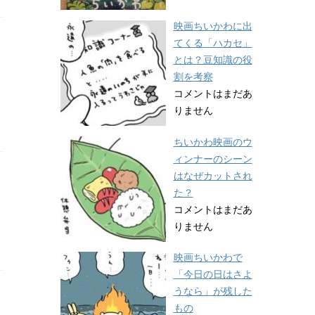
映画ちいかわに出
てくる「ハカセ」
とは？豆知識の役
割を考察
コメントはまだあ
りません
ちいかわ映画のウ
ィンナーのシーン
はなぜカットされ
た？
コメントはまだあ
りません
映画ちいかわで
「今日の日はさよ
うなら」が残した
もの