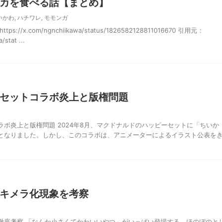
カを食べる話【まとめ】
いかわ
,
ハチワレ
,
モモンガ
//x.com/ngnchiikawa/status/1826582128811016670 引用元：
/stat ...
セットコラボ炎上と版権問題
ボ炎上と版権問題 2024年8月、マクドナルドのハッピーセットに「ちいか
となりました。しかし、このコラボは、アニメーターによるイラスト公表を
キメラ化現象を考察
徹底考察 「なんか小さくてかわいいやつ」がいっぱい登場する、ほのぼのと