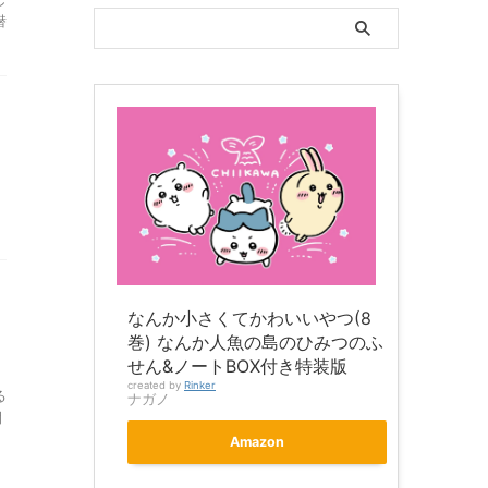
潜
なんか小さくてかわいいやつ(8
巻) なんか人魚の島のひみつのふ
せん&ノートBOX付き特装版
created by
Rinker
る
ナガノ
開
Amazon