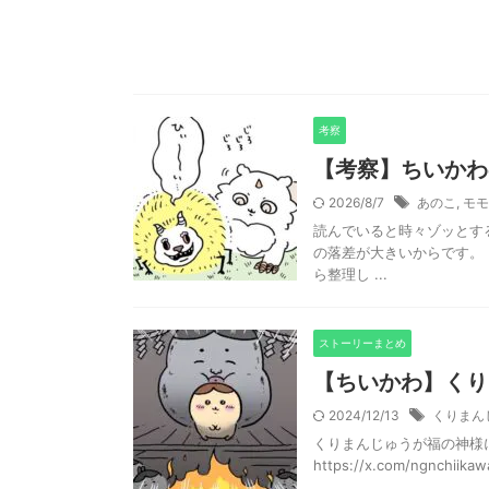
考察
【考察】ちいかわ
2026/8/7
あのこ
,
モモ
読んでいると時々ゾッとす
の落差が大きいからです。
ら整理し ...
ストーリーまとめ
【ちいかわ】くり
2024/12/13
くりまん
くりまんじゅうが福の神様
https://x.com/ngnchiika