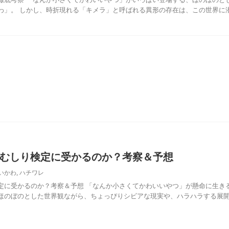
わ」。 しかし、時折現れる「キメラ」と呼ばれる異形の存在は、この世界に
むしり検定に受かるのか？考察＆予想
いかわ
,
ハチワレ
定に受かるのか？考察＆予想 「なんか小さくてかわいいやつ」が懸命に生き
ほのぼのとした世界観ながら、ちょっぴりシビアな現実や、ハラハラする展