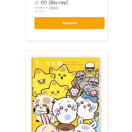
ジ 付) [Blu-ray]
created by
Rinker
ナガノ
Amazon