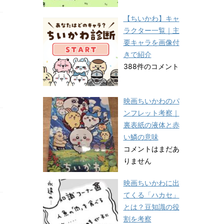
【ちいかわ】キャ
ラクター一覧｜主
要キャラを画像付
きで紹介
388件のコメント
映画ちいかわのパ
ンフレット考察｜
裏表紙の液体と赤
い鱗の意味
コメントはまだあ
りません
映画ちいかわに出
てくる「ハカセ」
とは？豆知識の役
割を考察