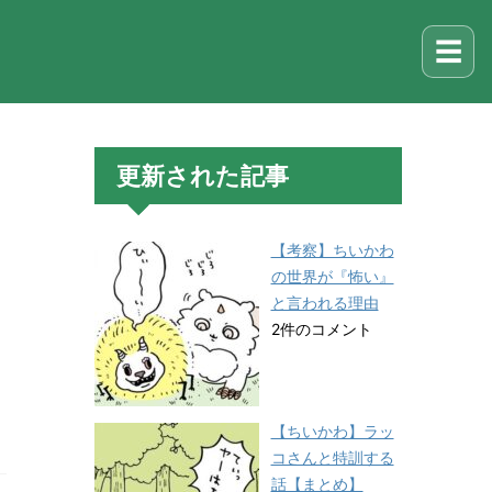
☰
更新された記事
【考察】ちいかわ
の世界が『怖い』
と言われる理由
2件のコメント
【ちいかわ】ラッ
コさんと特訓する
話【まとめ】