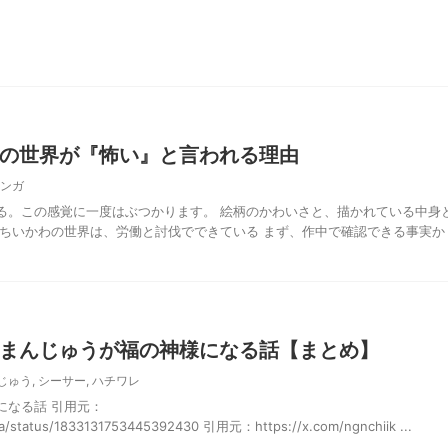
の世界が『怖い』と言われる理由
ンガ
る。この感覚に一度はぶつかります。 絵柄のかわいさと、描かれている中身
 ちいかわの世界は、労働と討伐でできている まず、作中で確認できる事実か
まんじゅうが福の神様になる話【まとめ】
じゅう
,
シーサー
,
ハチワレ
になる話 引用元：
wa/status/1833131753445392430 引用元：https://x.com/ngnchiik ...