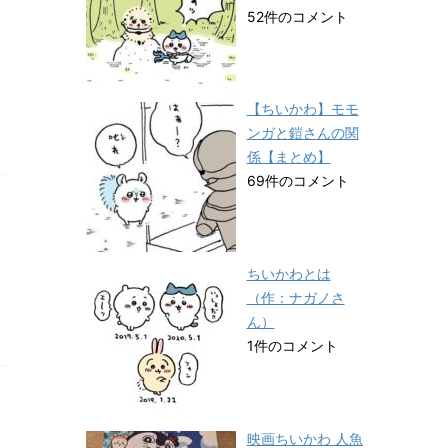
52件のコメント
【ちいかわ】モモ
ンガと鎧さんの関
係【まとめ】
69件のコメント
ちいかわとは
（作：ナガノさ
ん）
1件のコメント
映画ちいかわ 人魚