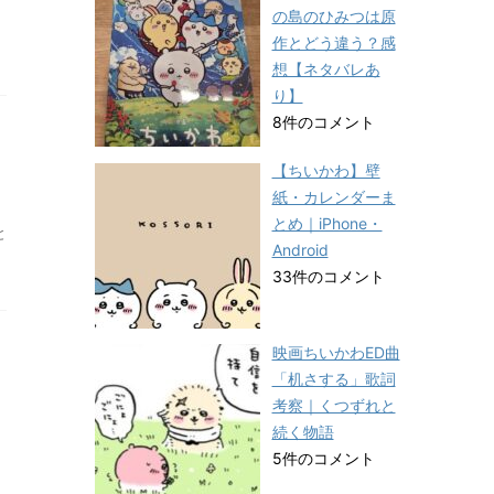
の島のひみつは原
作とどう違う？感
想【ネタバレあ
り】
8件のコメント
【ちいかわ】壁
紙・カレンダーま
とめ｜iPhone・
と
Android
33件のコメント
映画ちいかわED曲
「机さする」歌詞
考察｜くつずれと
続く物語
5件のコメント