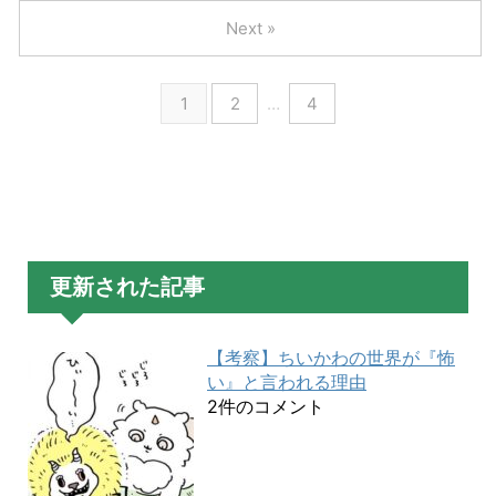
Next »
1
2
…
4
更新された記事
【考察】ちいかわの世界が『怖
い』と言われる理由
2件のコメント