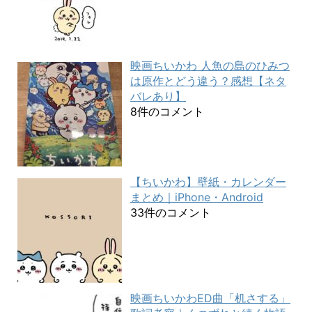
映画ちいかわ 人魚の島のひみつ
は原作とどう違う？感想【ネタ
バレあり】
8件のコメント
【ちいかわ】壁紙・カレンダー
まとめ｜iPhone・Android
33件のコメント
映画ちいかわED曲「机さする」