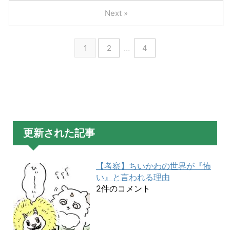
Next »
1
2
…
4
更新された記事
【考察】ちいかわの世界が『怖
い』と言われる理由
2件のコメント