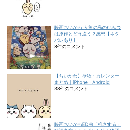
映画ちいかわ 人魚の島のひみつ
は原作とどう違う？感想【ネタ
バレあり】
8件のコメント
【ちいかわ】壁紙・カレンダー
まとめ｜iPhone・Android
33件のコメント
映画ちいかわED曲「机さする」