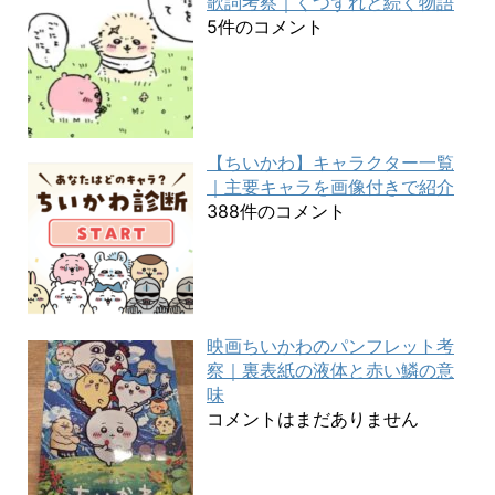
歌詞考察｜くつずれと続く物語
5件のコメント
【ちいかわ】キャラクター一覧
｜主要キャラを画像付きで紹介
388件のコメント
映画ちいかわのパンフレット考
察｜裏表紙の液体と赤い鱗の意
味
コメントはまだありません