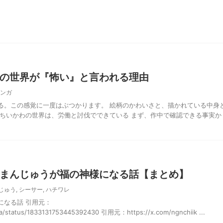
の世界が『怖い』と言われる理由
ンガ
る。この感覚に一度はぶつかります。 絵柄のかわいさと、描かれている中身
 ちいかわの世界は、労働と討伐でできている まず、作中で確認できる事実か
まんじゅうが福の神様になる話【まとめ】
じゅう
,
シーサー
,
ハチワレ
になる話 引用元：
wa/status/1833131753445392430 引用元：https://x.com/ngnchiik ...