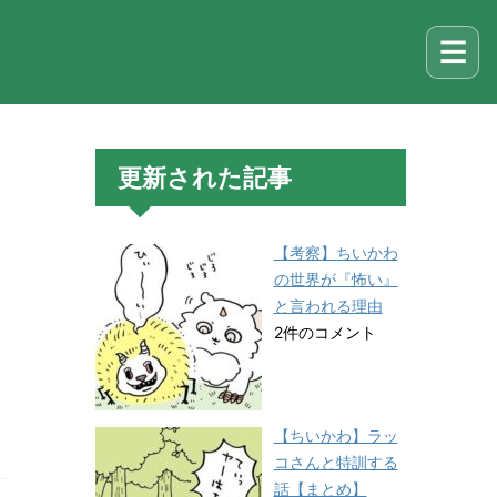
☰
更新された記事
【考察】ちいかわ
の世界が『怖い』
と言われる理由
2件のコメント
【ちいかわ】ラッ
コさんと特訓する
話【まとめ】