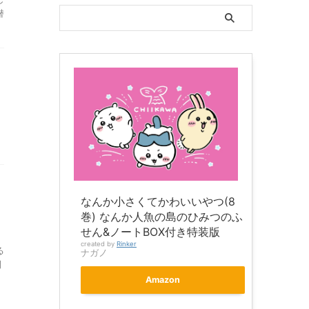
潜
なんか小さくてかわいいやつ(8
巻) なんか人魚の島のひみつのふ
せん&ノートBOX付き特装版
created by
Rinker
る
ナガノ
開
Amazon