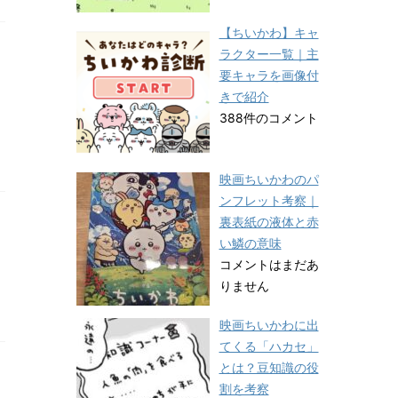
【ちいかわ】キャ
ラクター一覧｜主
要キャラを画像付
きで紹介
388件のコメント
映画ちいかわのパ
ンフレット考察｜
裏表紙の液体と赤
い鱗の意味
コメントはまだあ
りません
映画ちいかわに出
てくる「ハカセ」
とは？豆知識の役
割を考察