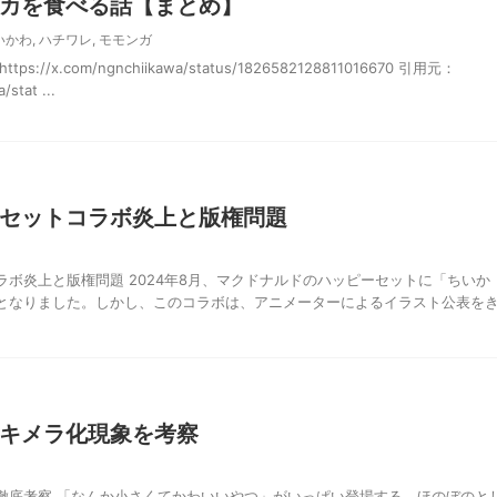
カを食べる話【まとめ】
いかわ
,
ハチワレ
,
モモンガ
//x.com/ngnchiikawa/status/1826582128811016670 引用元：
/stat ...
セットコラボ炎上と版権問題
ボ炎上と版権問題 2024年8月、マクドナルドのハッピーセットに「ちいか
となりました。しかし、このコラボは、アニメーターによるイラスト公表を
キメラ化現象を考察
徹底考察 「なんか小さくてかわいいやつ」がいっぱい登場する、ほのぼのと