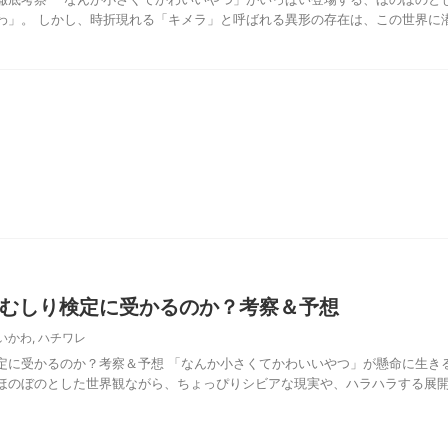
わ」。 しかし、時折現れる「キメラ」と呼ばれる異形の存在は、この世界に
むしり検定に受かるのか？考察＆予想
いかわ
,
ハチワレ
定に受かるのか？考察＆予想 「なんか小さくてかわいいやつ」が懸命に生き
ほのぼのとした世界観ながら、ちょっぴりシビアな現実や、ハラハラする展