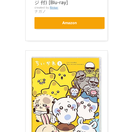
ジ 付) [Blu-ray]
created by
Rinker
ナガノ
Amazon