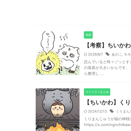
考察
【考察】ちいかわ
2026/8/7
あのこ
,
モモ
読んでいると時々ゾッとす
の落差が大きいからです。
ら整理し ...
ストーリーまとめ
【ちいかわ】くり
2024/12/13
くりまん
くりまんじゅうが福の神様
https://x.com/ngnchiika