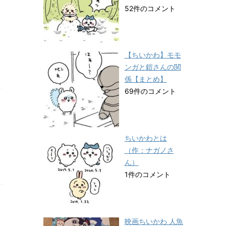
52件のコメント
【ちいかわ】モモ
ンガと鎧さんの関
係【まとめ】
69件のコメント
ちいかわとは
（作：ナガノさ
ん）
1件のコメント
映画ちいかわ 人魚