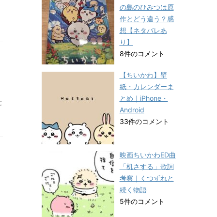
の島のひみつは原
作とどう違う？感
想【ネタバレあ
り】
8件のコメント
【ちいかわ】壁
紙・カレンダーま
とめ｜iPhone・
と
Android
33件のコメント
映画ちいかわED曲
「机さする」歌詞
考察｜くつずれと
続く物語
5件のコメント