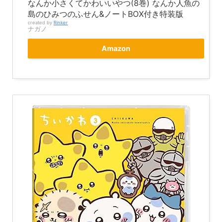
なんか小さくてかわいいやつ(8巻) なんか人魚の
島のひみつのふせん&ノートBOX付き特装版
created by
Rinker
ナガノ
Amazon