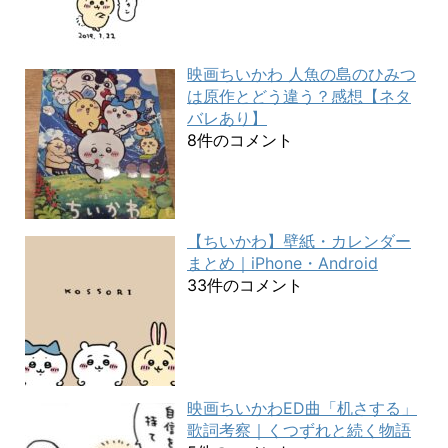
映画ちいかわ 人魚の島のひみつ
は原作とどう違う？感想【ネタ
バレあり】
8件のコメント
【ちいかわ】壁紙・カレンダー
まとめ｜iPhone・Android
33件のコメント
映画ちいかわED曲「机さする」
歌詞考察｜くつずれと続く物語