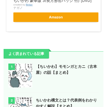
ちいかわ 豪華版 3(長方形缶バッジ 付) [DVD]
created by
Rinker
ナガノ
Amazon
よく読まれている記事
【ちいかわ】モモンガとカニ（古本
1
屋）の話【まとめ】
ちいかわ構文とは？代表例をわかり
2
やすく解説【まとめ】