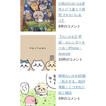
の島のひみつは原
作とどう違う？感
想【ネタバレあ
り】
8件のコメント
【ちいかわ】壁
紙・カレンダーま
とめ｜iPhone・
Android
33件のコメント
映画ちいかわED曲
「机さする」歌詞
考察｜くつずれと
続く物語
5件のコメント