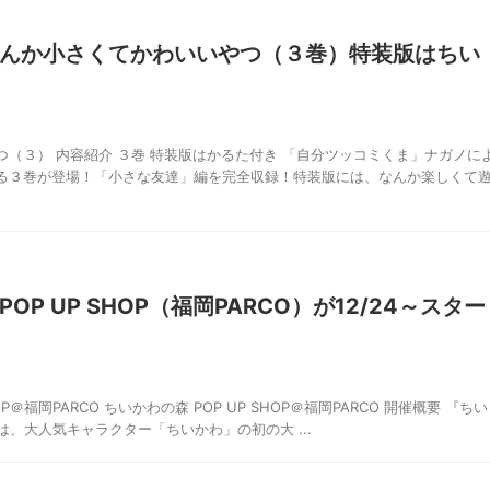
んか小さくてかわいいやつ（３巻）特装版はちい
（３） 内容紹介 ３巻 特装版はかるた付き 「自分ツッコミくま」ナガノに
る３巻が登場！「小さな友達」編を完全収録！特装版には、なんか楽しくて
P UP SHOP（福岡PARCO）が12/24～スター
OP＠福岡PARCO ちいかわの森 POP UP SHOP＠福岡PARCO 開催概要 『ちい
P』は、大人気キャラクター「ちいかわ」の初の大 ...