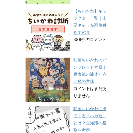
【ちいかわ】キャ
ラクター一覧｜主
要キャラを画像付
きで紹介
388件のコメント
映画ちいかわのパ
ンフレット考察｜
裏表紙の液体と赤
い鱗の意味
コメントはまだあ
りません
映画ちいかわに出
てくる「ハカセ」
とは？豆知識の役
割を考察