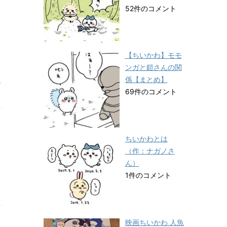
52件のコメント
【ちいかわ】モモ
ンガと鎧さんの関
係【まとめ】
ー
69件のコメント
ちいかわとは
（作：ナガノさ
ん）
1件のコメント
映画ちいかわ 人魚