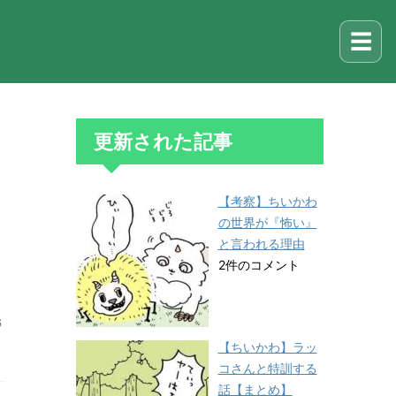
☰
更新された記事
【考察】ちいかわ
の世界が『怖い』
と言われる理由
2件のコメント
6
【ちいかわ】ラッ
コさんと特訓する
話【まとめ】