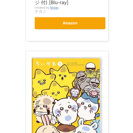
ジ 付) [Blu-ray]
created by
Rinker
ナガノ
Amazon