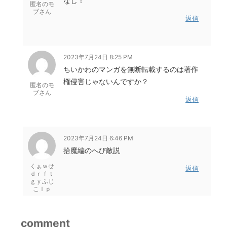
なし！
匿名のモ
ブさん
返信
2023年7月24日 8:25 PM
ちいかわのマンガを無断転載するのは著作
権侵害じゃないんですか？
匿名のモ
ブさん
返信
2023年7月24日 6:46 PM
拾魔編のへび敵説
くぁｗせ
返信
ｄｒｆｔ
ｇｙふじ
こｌｐ
comment