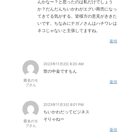
んかなー？と思ったのは私だけでしょう
か？だんだんちいかわがエグい商売になっ
てきてる気がする。皆様方の意見がききた
いです。ちなみにナガノさんはハチワレは
ネコじゃないと主張してますね。
返信
2023年11月2日 8:20 AM
世の中金ですもん
匿名のモ
返信
ブさん
2023年11月3日 8:01 PM
ちいかわだってビジネス
そりゃねー
匿名のモ
ブさん
返信