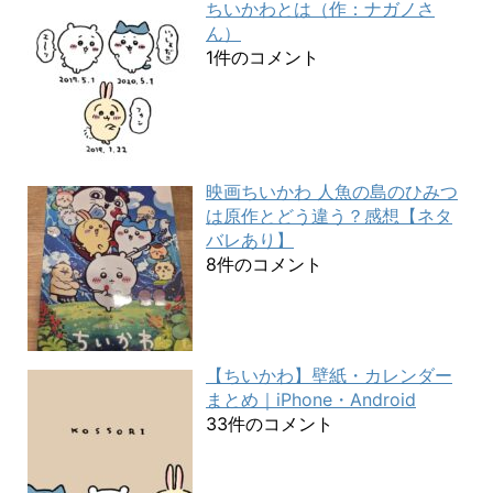
ちいかわとは（作：ナガノさ
ん）
1件のコメント
映画ちいかわ 人魚の島のひみつ
は原作とどう違う？感想【ネタ
バレあり】
8件のコメント
【ちいかわ】壁紙・カレンダー
まとめ｜iPhone・Android
33件のコメント