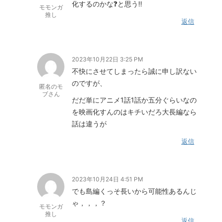
化するのかな❓と思う‼️
モモンガ
推し
返信
2023年10月22日 3:25 PM
不快にさせてしまったら誠に申し訳ない
のですが、
匿名のモ
ブさん
だだ単にアニメ1話1話か五分ぐらいなの
を映画化すんのはキチいだろ大長編なら
話は違うが
返信
2023年10月24日 4:51 PM
でも島編くっそ長いから可能性あるんじ
ゃ，，，？
モモンガ
推し
返信