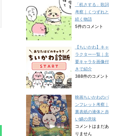
「机さする」歌詞
考察｜くつずれと
続く物語
5件のコメント
【ちいかわ】キャ
ラクター一覧｜主
要キャラを画像付
きで紹介
388件のコメント
映画ちいかわのパ
ンフレット考察｜
裏表紙の液体と赤
い鱗の意味
コメントはまだあ
りません