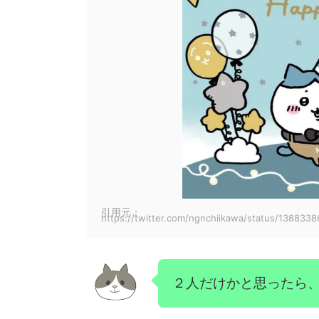
引用元：
https://twitter.com/ngnchiikawa/status/13883
２人だけかと思ったら