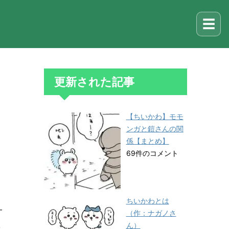
☰
更新された記事
【ちいかわ】モモ
ンガと鎧さんの関
係【まとめ】
69件のコメント
ちいかわとは
一
（作：ナガノさ
ん）