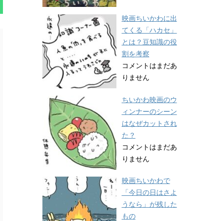
映画ちいかわに出
てくる「ハカセ」
とは？豆知識の役
割を考察
コメントはまだあ
りません
ちいかわ映画のウ
ィンナーのシーン
はなぜカットされ
た？
コメントはまだあ
りません
映画ちいかわで
「今日の日はさよ
うなら」が残した
もの