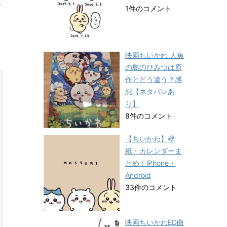
ま
1件のコメント
映画ちいかわ 人魚
の島のひみつは原
作とどう違う？感
想【ネタバレあ
り】
8件のコメント
【ちいかわ】壁
紙・カレンダーま
とめ｜iPhone・
Android
33件のコメント
映画ちいかわED曲