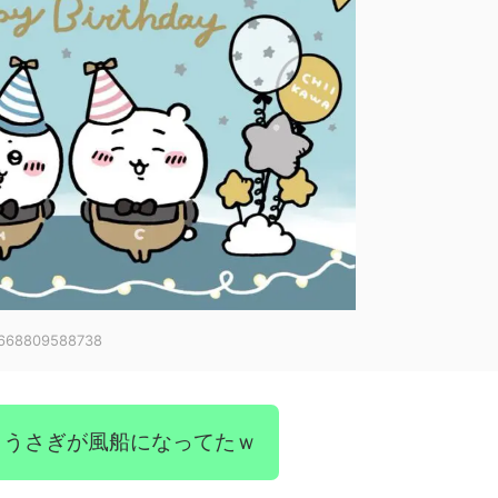
38668809588738
、うさぎが風船になってたｗ