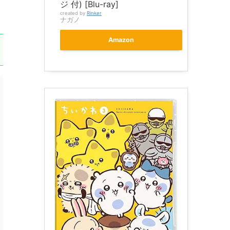
ジ 付) [Blu-ray]
created by
Rinker
ナガノ
Amazon