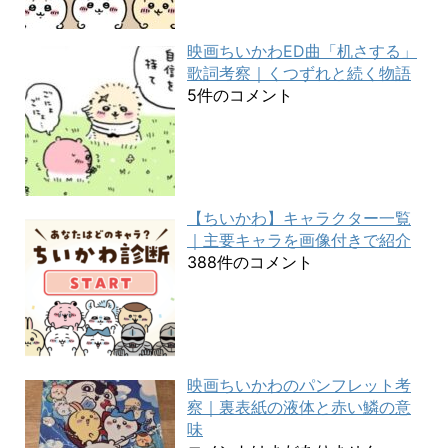
映画ちいかわED曲「机さする」
歌詞考察｜くつずれと続く物語
5件のコメント
【ちいかわ】キャラクター一覧
｜主要キャラを画像付きで紹介
388件のコメント
映画ちいかわのパンフレット考
察｜裏表紙の液体と赤い鱗の意
味