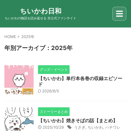
ちいかわ日和
☰
ちいかわの物語を読み返せる 非公式ファンサイト
HOME
>
2025年
年別アーカイブ：2025年
グッズ・イベント
【ちいかわ】単行本各巻の収録エピソー
ド
2026/6/5
ストーリーまとめ
【ちいかわ】焼きそばの話【まとめ】
2025/10/29
うさぎ
,
ちいかわ
,
ハチワレ