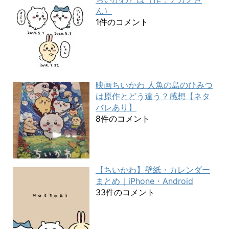
ん）
1件のコメント
映画ちいかわ 人魚の島のひみつ
は原作とどう違う？感想【ネタ
バレあり】
8件のコメント
【ちいかわ】壁紙・カレンダー
まとめ｜iPhone・Android
33件のコメント