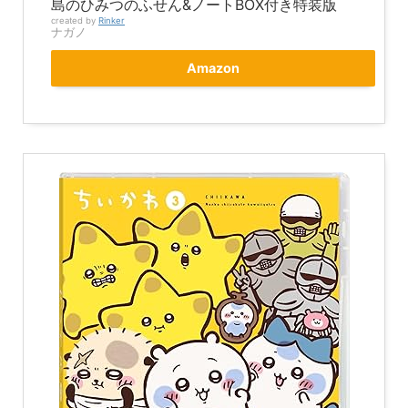
島のひみつのふせん&ノートBOX付き特装版
created by
Rinker
ナガノ
Amazon