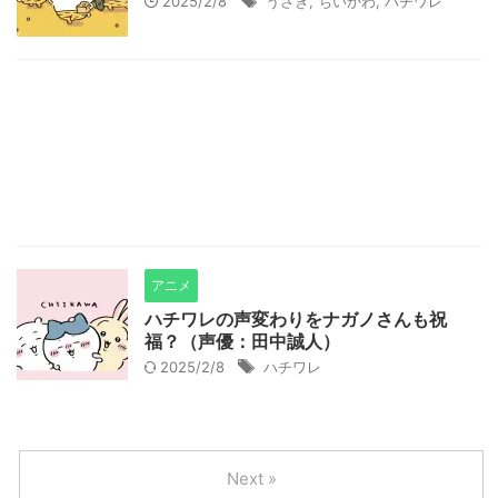
2025/2/8
うさぎ
,
ちいかわ
,
ハチワレ
アニメ
ハチワレの声変わりをナガノさんも祝
福？（声優：田中誠人）
2025/2/8
ハチワレ
Next »