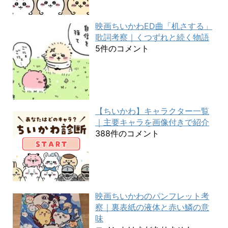
映画ちいかわED曲「机さする」
歌詞考察｜くつずれと続く物語
5件のコメント
【ちいかわ】キャラクター一覧
｜主要キャラを画像付きで紹介
388件のコメント
映画ちいかわのパンフレット考
察｜裏表紙の液体と赤い鱗の意
味