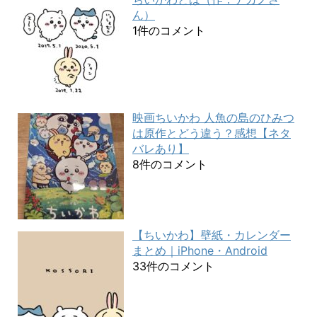
ん）
1件のコメント
映画ちいかわ 人魚の島のひみつ
は原作とどう違う？感想【ネタ
バレあり】
8件のコメント
【ちいかわ】壁紙・カレンダー
まとめ｜iPhone・Android
33件のコメント