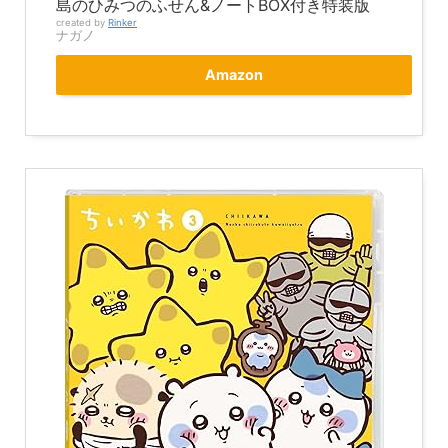
島のひみつのふせん&ノートBOX付き特装版
created by
Rinker
ナガノ
Amazon