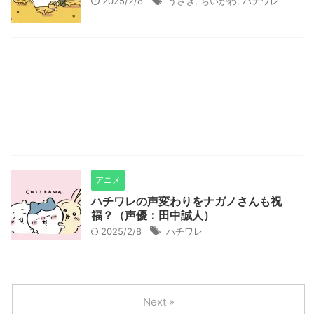
2025/2/8
うさぎ
,
ちいかわ
,
ハチワレ
アニメ
ハチワレの声変わりをナガノさんも祝
福？（声優：田中誠人）
2025/2/8
ハチワレ
Next »