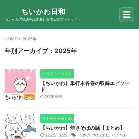
ちいかわ日和
☰
ちいかわの物語を読み返せる 非公式ファンサイト
HOME
>
2025年
年別アーカイブ：2025年
グッズ・イベント
【ちいかわ】単行本各巻の収録エピソー
ド
2026/6/5
ストーリーまとめ
【ちいかわ】焼きそばの話【まとめ】
2025/10/29
うさぎ
,
ちいかわ
,
ハチワレ