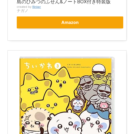
島のひみつのふせん&ノートBOX付き特装版
created by
Rinker
ナガノ
Amazon