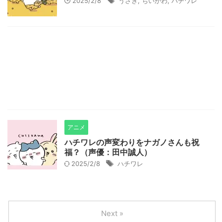
2025/2/8
うさぎ
,
ちいかわ
,
ハチワレ
アニメ
ハチワレの声変わりをナガノさんも祝
福？（声優：田中誠人）
2025/2/8
ハチワレ
Next »