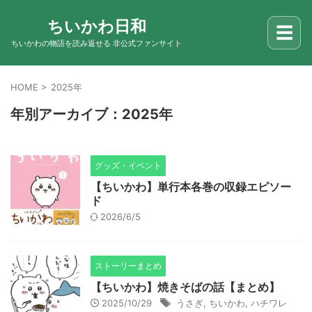
ちいかわ日和
☰
ちいかわの物語を読み返せる 非公式ファンサイト
HOME
>
2025年
年別アーカイブ：2025年
グッズ・イベント
【ちいかわ】単行本各巻の収録エピソー
ド
2026/6/5
ストーリーまとめ
【ちいかわ】焼きそばの話【まとめ】
2025/10/29
うさぎ
,
ちいかわ
,
ハチワレ