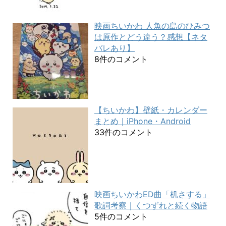
映画ちいかわ 人魚の島のひみつ
は原作とどう違う？感想【ネタ
バレあり】
8件のコメント
【ちいかわ】壁紙・カレンダー
まとめ｜iPhone・Android
33件のコメント
映画ちいかわED曲「机さする」
歌詞考察｜くつずれと続く物語
5件のコメント