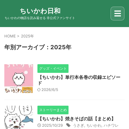
ちいかわ日和
☰
ちいかわの物語を読み返せる 非公式ファンサイト
HOME
>
2025年
年別アーカイブ：2025年
グッズ・イベント
【ちいかわ】単行本各巻の収録エピソー
ド
2026/6/5
ストーリーまとめ
【ちいかわ】焼きそばの話【まとめ】
2025/10/29
うさぎ
,
ちいかわ
,
ハチワレ