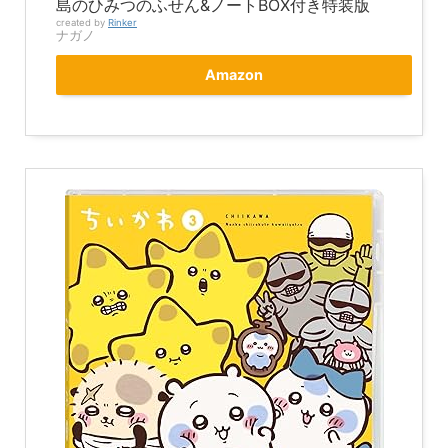
島のひみつのふせん&ノートBOX付き特装版
created by
Rinker
ナガノ
Amazon