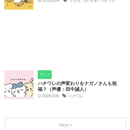
2025/2/8
うさぎ
,
ちいかわ
,
ハチワレ
アニメ
ハチワレの声変わりをナガノさんも祝
福？（声優：田中誠人）
2025/2/8
ハチワレ
Next »