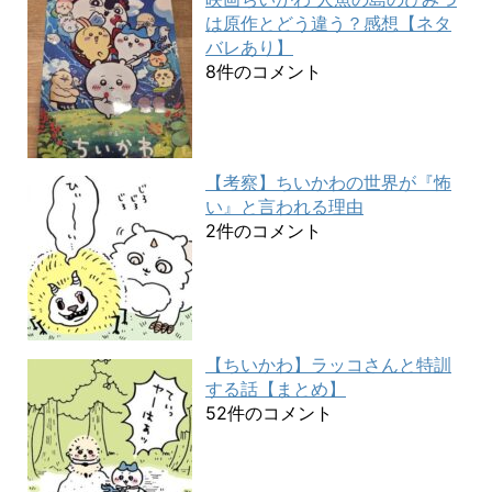
は原作とどう違う？感想【ネタ
バレあり】
8件のコメント
【考察】ちいかわの世界が『怖
い』と言われる理由
2件のコメント
【ちいかわ】ラッコさんと特訓
する話【まとめ】
52件のコメント