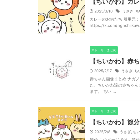
【ちいかわ】カレ
2025/3/10
うさぎ
,
ち
カレーのお供たち 引用元：https:
https://x.com/ngnchiikawa
ストーリーまとめ
【ちいかわ】赤ち
2025/2/17
うさぎ
,
ち
赤ちゃん画像まとめ ナガ
た。ちいかわ達の赤ちゃん
ます。 ちい ...
ストーリーまとめ
【ちいかわ】節分
2025/2/8
うさぎ
,
ち
節分 このページでは、節分