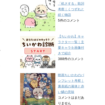
「机さする」歌詞
考察｜くつずれと
続く物語
5件のコメント
【ちいかわ】キャ
ラクター一覧｜主
要キャラを画像付
ラ
きで紹介
388件のコメント
映画ちいかわのパ
ンフレット考察｜
裏表紙の液体と赤
い鱗の意味
コメントはまだあ
りません