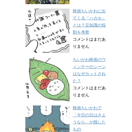
映画ちいかわに出
てくる「ハカセ」
とは？豆知識の役
割を考察
コメントはまだあ
りません
ちいかわ映画のウ
ィンナーのシーン
はなぜカットされ
た？
コメントはまだあ
りません
映画ちいかわで
「今日の日はさよ
うなら」が残した
もの