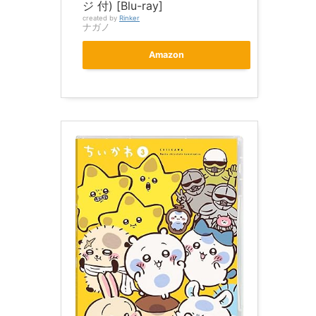
ジ 付) [Blu-ray]
created by
Rinker
ナガノ
Amazon