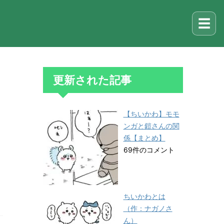
☰
更新された記事
【ちいかわ】モモ
ンガと鎧さんの関
係【まとめ】
69件のコメント
ちいかわとは
（作：ナガノさ
ん）