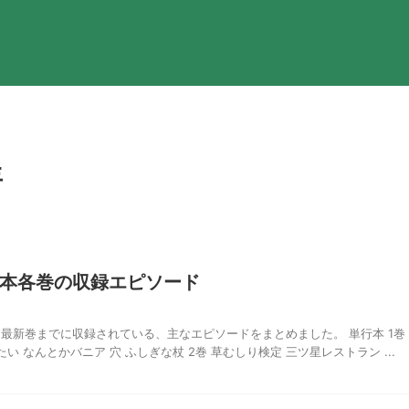
年
本各巻の収録エピソード
最新巻までに収録されている、主なエピソードをまとめました。 単行本 1巻
 なんとかバニア 穴 ふしぎな杖 2巻 草むしり検定 三ツ星レストラン ...