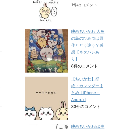
1件のコメント
映画ちいかわ 人魚
リ
の島のひみつは原
作とどう違う？感
想【ネタバレあ
り】
8件のコメント
【ちいかわ】壁
紙・カレンダーま
い
とめ｜iPhone・
Android
33件のコメント
映画ちいかわED曲