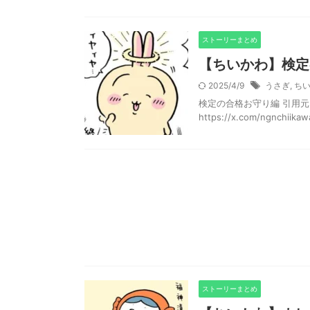
ストーリーまとめ
【ちいかわ】検定
2025/4/9
うさぎ
,
ち
検定の合格お守り編 引用元：https
https://x.com/ngnchiikawa
ストーリーまとめ