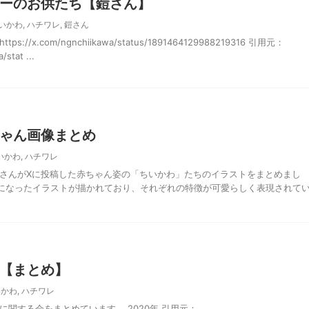
ーのお供たち【鎧さん】
いかわ
,
ハチワレ
,
鎧さん
//x.com/ngnchiikawa/status/1891464129988219316 引用元：
/stat ...
ゃん画像まとめ
いかわ
,
ハチワレ
ノさんがXに投稿した赤ちゃん姿の「ちいかわ」たちのイラストをまとめまし
になったイラストが描かれており、それぞれの特徴が可愛らしく表現されて
【まとめ】
いかわ
,
ハチワレ
に関する会をまとめています。 2020年 引用元：