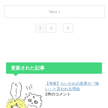
Next »
1
2
…
5
更新された記事
【考察】ちいかわの世界が『怖
い』と言われる理由
2件のコメント