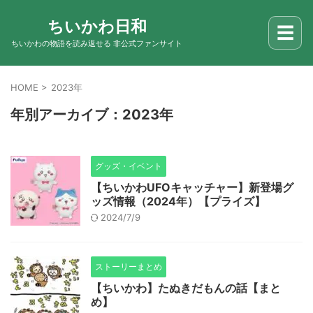
ちいかわ日和
☰
ちいかわの物語を読み返せる 非公式ファンサイト
HOME
>
2023年
年別アーカイブ：2023年
グッズ・イベント
【ちいかわUFOキャッチャー】新登場グ
ッズ情報（2024年）【プライズ】
2024/7/9
ストーリーまとめ
【ちいかわ】たぬきだもんの話【まと
め】