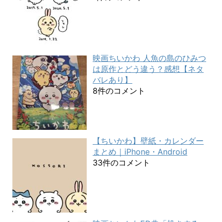
映画ちいかわ 人魚の島のひみつ
は原作とどう違う？感想【ネタ
バレあり】
8件のコメント
【ちいかわ】壁紙・カレンダー
まとめ｜iPhone・Android
33件のコメント