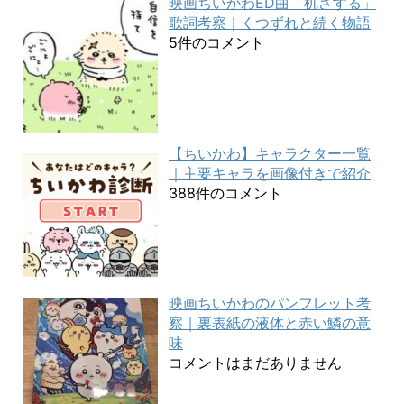
映画ちいかわED曲「机さする」
歌詞考察｜くつずれと続く物語
5件のコメント
【ちいかわ】キャラクター一覧
｜主要キャラを画像付きで紹介
388件のコメント
映画ちいかわのパンフレット考
察｜裏表紙の液体と赤い鱗の意
味
コメントはまだありません