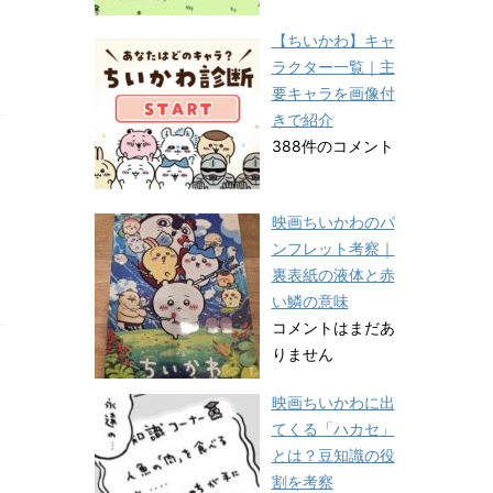
【ちいかわ】キャ
ラクター一覧｜主
要キャラを画像付
きで紹介
388件のコメント
映画ちいかわのパ
ンフレット考察｜
裏表紙の液体と赤
い鱗の意味
コメントはまだあ
りません
映画ちいかわに出
てくる「ハカセ」
とは？豆知識の役
割を考察