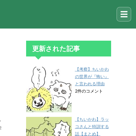
☰
更新された記事
【考察】ちいかわ
の世界が『怖い』
と言われる理由
2件のコメント
【ちいかわ】ラッ
ア
コさんと特訓する
登
話【まとめ】