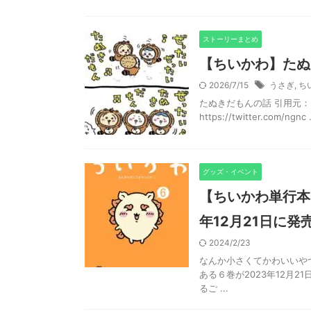
ストーリーまとめ
【ちいかわ】たぬ
2026/7/15
うさぎ
,
ち
たぬきだもんの話 引用元：https:/
https://twitter.com/ngnc .
グッズ・イベント
【ちいかわ単行本
年12月21日に発
2024/2/23
なんか小さくてかわいいや
ある６巻が2023年12月
るご ...