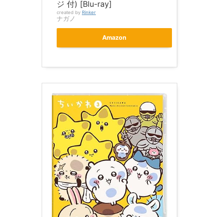
ジ 付) [Blu-ray]
created by
Rinker
ナガノ
Amazon