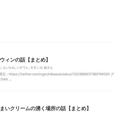
ウィンの話【まとめ】
ニ
,
ちいかわ
,
ハチワレ
,
モモンガ
,
鎧さん
tps://twitter.com/ngnchiikawa/status/1322886937380749320 グ
it ...
まいクリームの湧く場所の話【まとめ】