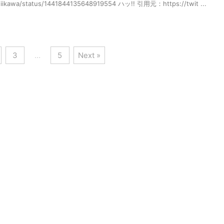
chiikawa/status/1441844135648919554 ハッ!! 引用元：https://twit ...
3
…
5
Next »