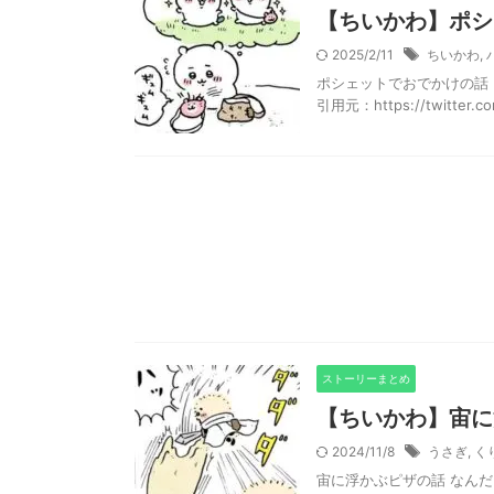
【ちいかわ】ポシ
2025/2/11
ちいかわ
,
ポシェットでおでかけの話 引用元：ht
引用元：https://twitter.com
ストーリーまとめ
【ちいかわ】宙に
2024/11/8
うさぎ
,
く
宙に浮かぶピザの話 なんだ