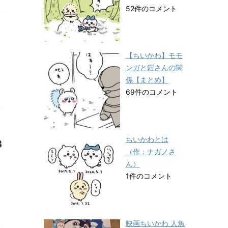
52件のコメント
【ちいかわ】モモ
ンガと鎧さんの関
係【まとめ】
69件のコメント
ちいかわとは
3
（作：ナガノさ
ん）
1件のコメント
映画ちいかわ 人魚