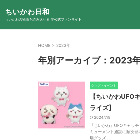
ちいかわ日和
ちいかわの物語を読み返せる 非公式ファンサイト
HOME
>
2023年
年別アーカイブ：2023
グッズ・イベント
【ちいかわUFO
ライズ】
2024/7/9
『ちいかわ』UFOキャッ
ミューメント施設に順次登
場グッズ ...