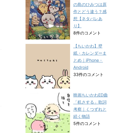
の島のひみつは原
作とどう違う？感
想【ネタバレあ
り】
8件のコメント
【ちいかわ】壁
紙・カレンダーま
とめ｜iPhone・
Android
33件のコメント
映画ちいかわED曲
「机さする」歌詞
考察｜くつずれと
続く物語
5件のコメント