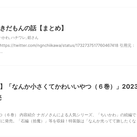
きだもんの話【まとめ】
いかわ
,
ハチワレ
,
鎧さん
/twitter.com/ngnchiikawa/status/1732737517760467418 引用元：
..
】「なんか小さくてかわいいやつ（６巻）」202
売
つ（６巻） 内容紹介 ナガノさんによる人気シリーズ、「ちいかわ」の続編で
21日に発売。「石編（拾魔）」等を収録！特装版は「なんか光ってて旅したくな