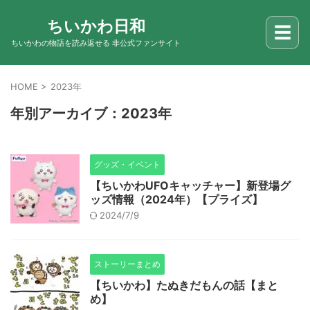
ちいかわ日和
☰
ちいかわの物語を読み返せる 非公式ファンサイト
HOME
>
2023年
年別アーカイブ：2023年
グッズ・イベント
【ちいかわUFOキャッチャー】新登場グ
ッズ情報（2024年）【プライズ】
2024/7/9
ストーリーまとめ
【ちいかわ】たぬきだもんの話【まと
め】