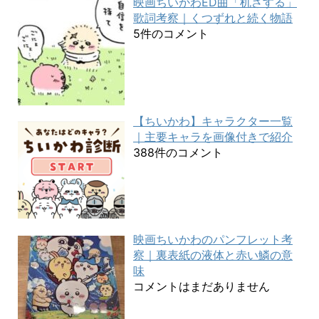
映画ちいかわED曲「机さする」
歌詞考察｜くつずれと続く物語
5件のコメント
【ちいかわ】キャラクター一覧
｜主要キャラを画像付きで紹介
388件のコメント
映画ちいかわのパンフレット考
察｜裏表紙の液体と赤い鱗の意
味
コメントはまだありません