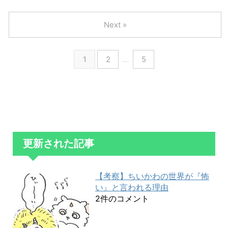
Next »
1
2
…
5
更新された記事
【考察】ちいかわの世界が『怖
い』と言われる理由
2件のコメント