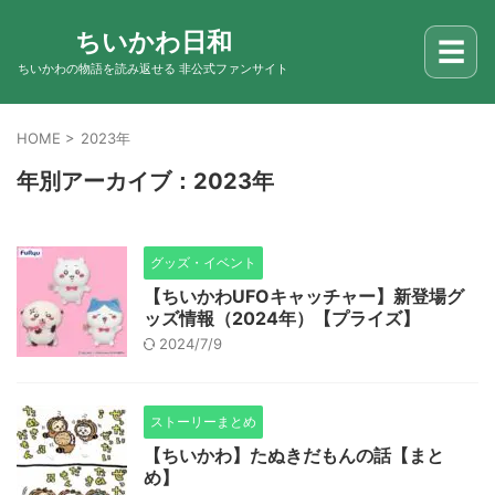
ちいかわ日和
☰
ちいかわの物語を読み返せる 非公式ファンサイト
HOME
>
2023年
年別アーカイブ：2023年
グッズ・イベント
【ちいかわUFOキャッチャー】新登場グ
ッズ情報（2024年）【プライズ】
2024/7/9
ストーリーまとめ
【ちいかわ】たぬきだもんの話【まと
め】