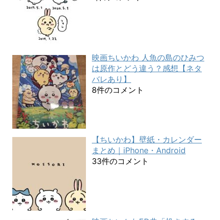
映画ちいかわ 人魚の島のひみつ
は原作とどう違う？感想【ネタ
バレあり】
8件のコメント
【ちいかわ】壁紙・カレンダー
まとめ｜iPhone・Android
33件のコメント