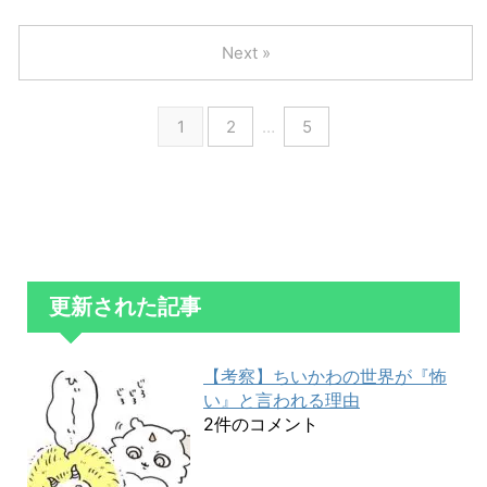
Next »
1
2
…
5
更新された記事
【考察】ちいかわの世界が『怖
い』と言われる理由
2件のコメント