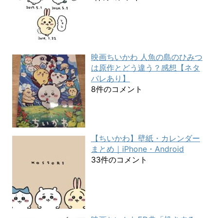
映画ちいかわ 人魚の島のひみつ
は原作とどう違う？感想【ネタ
バレあり】
8件のコメント
【ちいかわ】壁紙・カレンダー
まとめ｜iPhone・Android
33件のコメント