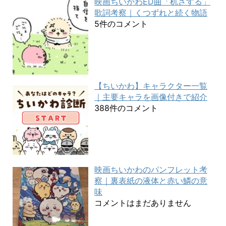
映画ちいかわED曲「机さする」
歌詞考察｜くつずれと続く物語
5件のコメント
【ちいかわ】キャラクター一覧
｜主要キャラを画像付きで紹介
388件のコメント
映画ちいかわのパンフレット考
察｜裏表紙の液体と赤い鱗の意
味
コメントはまだありません