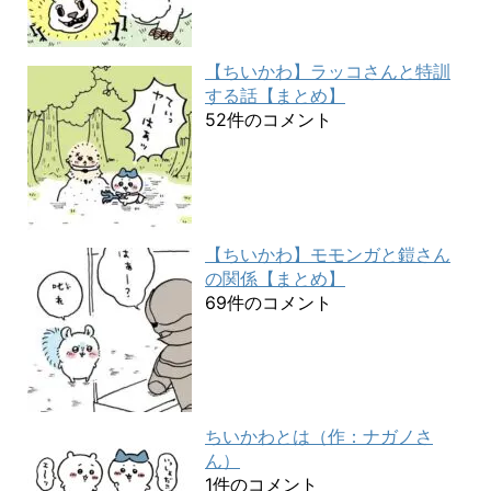
【ちいかわ】ラッコさんと特訓
する話【まとめ】
52件のコメント
【ちいかわ】モモンガと鎧さん
の関係【まとめ】
69件のコメント
ちいかわとは（作：ナガノさ
ん）
1件のコメント