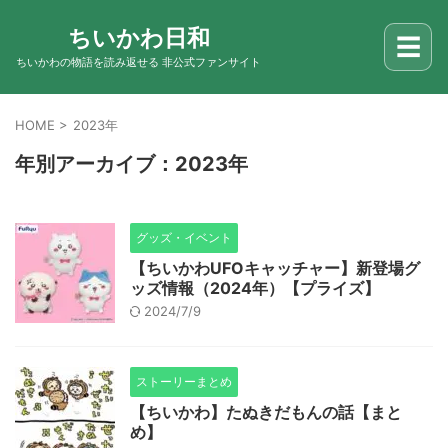
ちいかわ日和
☰
ちいかわの物語を読み返せる 非公式ファンサイト
HOME
>
2023年
年別アーカイブ：2023年
グッズ・イベント
【ちいかわUFOキャッチャー】新登場グ
ッズ情報（2024年）【プライズ】
2024/7/9
ストーリーまとめ
【ちいかわ】たぬきだもんの話【まと
め】