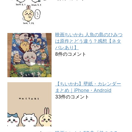
映画ちいかわ 人魚の島のひみつ
は原作とどう違う？感想【ネタ
バレあり】
8件のコメント
【ちいかわ】壁紙・カレンダー
まとめ｜iPhone・Android
33件のコメント