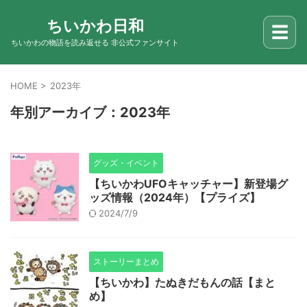
ちいかわ日和
☰
ちいかわの物語を読み返せる 非公式ファンサイト
HOME
>
2023年
年別アーカイブ：2023年
グッズ・イベント
【ちいかわUFOキャッチャー】新登場グ
ッズ情報（2024年）【プライズ】
2024/7/9
ストーリーまとめ
【ちいかわ】たぬきだもんの話【まと
め】