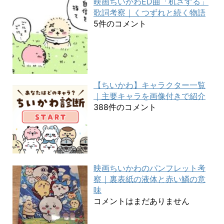
映画ちいかわED曲「机さする」
歌詞考察｜くつずれと続く物語
5件のコメント
【ちいかわ】キャラクター一覧
｜主要キャラを画像付きで紹介
388件のコメント
映画ちいかわのパンフレット考
察｜裏表紙の液体と赤い鱗の意
味
コメントはまだありません