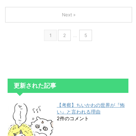
Next »
1
2
…
5
更新された記事
【考察】ちいかわの世界が『怖
い』と言われる理由
2件のコメント